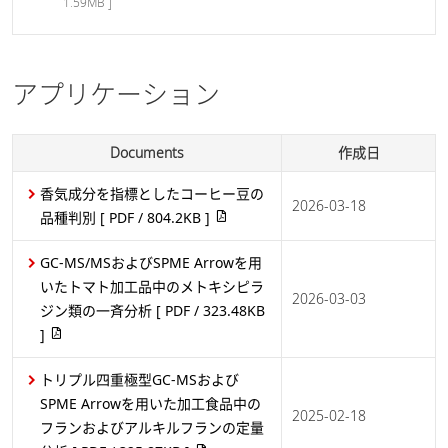
1.59MB ]
アプリケーション
Documents
作成日
香気成分を指標としたコーヒー豆の
2026-03-18
品種判別
[ PDF / 804.2KB ]
GC-MS/MSおよびSPME Arrowを用
いたトマト加工品中のメトキシピラ
2026-03-03
ジン類の一斉分析
[ PDF / 323.48KB
]
におい分析｜サンプリング選択のポイント
トリプル四重極型GC-MSおよび
ガスクロマトグラフ質量分析計(GC-MS)
SPME Arrowを用いた加工食品中の
2025-02-18
フランおよびアルキルフランの定量