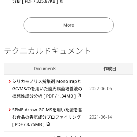
分析
[ PDF / 325.87KB ]
More
テクニカルドキュメント
Documents
作成日
シリカモノリス捕集剤 MonoTrapと
におい分析｜サンプリング選択のポイント
GC/MS/Oを用いた歯周病菌培養液の
2022-06-06
揮発性成分分析
[ PDF / 1.34MB ]
ガスクロマトグラフ質量分析計(GC-MS)
SPME Arrow-GC-MSを用いた酸を含
む食品の香気成分プロファイリング
2021-06-14
[ PDF / 3.75MB ]