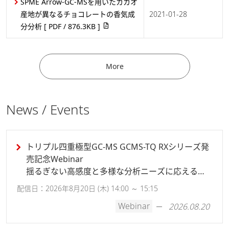
SPME Arrow-GC-MSを用いたカカオ
産地が異なるチョコレートの香気成
2021-01-28
分分析
[ PDF / 876.3KB ]
More
News / Events
におい分析｜サンプリング選択のポイント
ガスクロマトグラフ質量分析計(GC-MS)
トリプル四重極型GC-MS GCMS-TQ RXシリーズ発
売記念Webinar
揺るぎない高感度と多様な分析ニーズに応える柔
軟性
配信日：2026年8月20日 (木) 14:00 ～ 15:15
Webinar
2026.08.20