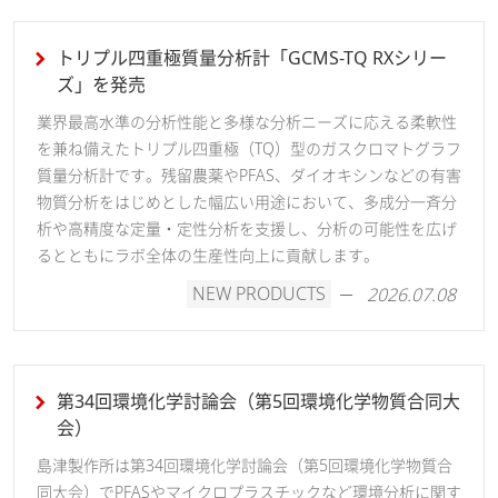
トリプル四重極質量分析計「GCMS-TQ RXシリー
ズ」を発売
業界最高水準の分析性能と多様な分析ニーズに応える柔軟性
を兼ね備えたトリプル四重極（TQ）型のガスクロマトグラフ
質量分析計です。残留農薬やPFAS、ダイオキシンなどの有害
​日本酒の劣化臭を全自動で高感度に分析
物質分析をはじめとした幅広い用途において、多成分一斉分
析や高精度な定量・定性分析を支援し、分析の可能性を広げ
るとともにラボ全体の生産性向上に貢献します。
NEW PRODUCTS
2026.07.08
第34回環境化学討論会（第5回環境化学物質合同大
会）
島津製作所は第34回環境化学討論会（第5回環境化学物質合
同大会）でPFASやマイクロプラスチックなど環境分析に関す