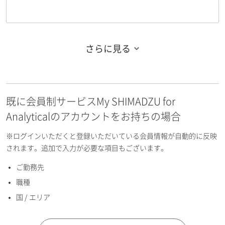
さらに見る
お名前フリガナ（姓）
既に会員制サービスMy SHIMADZU for
お名前フリガナ（名）
Analyticalのアカウントをお持ちの場合
※ログインいただくと登録いただいている会員情報が自動的に反映
されます。追加で入力が必要な項目もございます。
ご勤務先
E-mailアドレス（半角英数）
職種
国 / エリア