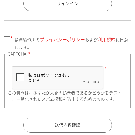
国 / エリア
サインイン
プライバシーポリシー
利用規約
島津製作所の
および
に同意
郵便番号（勤務先）
します。
CAPTCHA
住所検索
この質問は、あなたが人間の訪問者であるかどうかをテスト
都道府県（勤務先）
し、自動化されたスパム投稿を防止するためのものです。