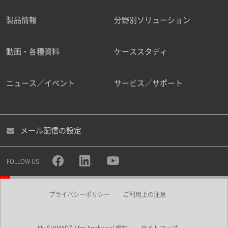
製品情報
分野別ソリューション
ご勤務先
動画・各種資料
ケーススタディ
ニュース／イベント
サービス／サポート
職種
メール配信の設定
所属部署
FOLLOW US
プライバシーポリシー
ご利用上の注意
業界