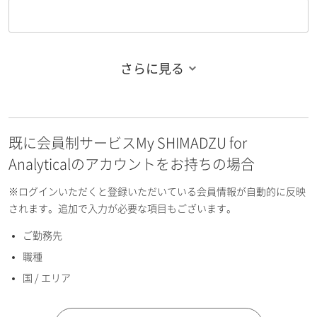
さらに見る
お名前フリガナ（姓）
既に会員制サービスMy SHIMADZU for
お名前フリガナ（名）
Analyticalのアカウントをお持ちの場合
※ログインいただくと登録いただいている会員情報が自動的に反映
されます。追加で入力が必要な項目もございます。
ご勤務先
E-mailアドレス（半角英数）
職種
国 / エリア