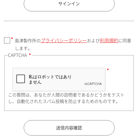
国 / エリア
サインイン
プライバシーポリシー
利用規約
島津製作所の
および
に同意
郵便番号（勤務先）
します。
CAPTCHA
住所検索
この質問は、あなたが人間の訪問者であるかどうかをテスト
都道府県（勤務先）
し、自動化されたスパム投稿を防止するためのものです。