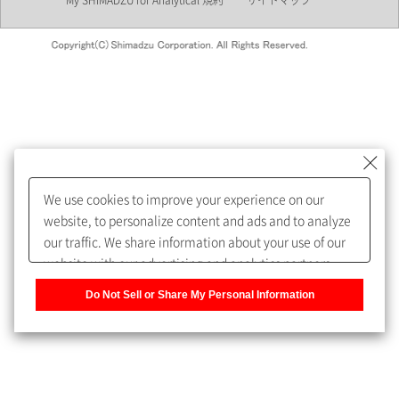
My SHIMADZU for Analytical 規約
サイトマップ
会員制サービスMySHIMADZU
for Analyticalへの登録をおすす
めします。
We use cookies to improve your experience on our
My SHIMADZU for Analyticalへ登録いただくと、技術情報や
website, to personalize content and ads and to analyze
取扱説明書・Webinarなどの閲覧ができます。
our traffic. We share information about your use of our
website with our advertising and analytics partners,
また、個人情報を再入力することなくお問合せができるよ
who may combine it with other information that you
うになります。
Do Not Sell or Share My Personal Information
have provided to them or that they have collected from
your use of their services. You have the right to opt-out
登録された個人情報は、当社のプライバシーポリシーに記
of our sharing information about you with our partners.
載された目的のために使用されることがあります。
Please click [Do Not Sell or Share My Personal
Information] to customize your cookie settings on our