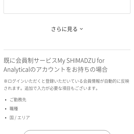
さらに見る
お名前フリガナ（姓）
既に会員制サービスMy SHIMADZU for
お名前フリガナ（名）
Analyticalのアカウントをお持ちの場合
※ログインいただくと登録いただいている会員情報が自動的に反映
されます。追加で入力が必要な項目もございます。
ご勤務先
E-mailアドレス（半角英数）
職種
国 / エリア