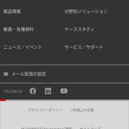
製品情報
分野別ソリューション
ご勤務先
動画・各種資料
ケーススタディ
ニュース／イベント
サービス／サポート
職種
メール配信の設定
所属部署
FOLLOW US
プライバシーポリシー
ご利用上の注意
業界