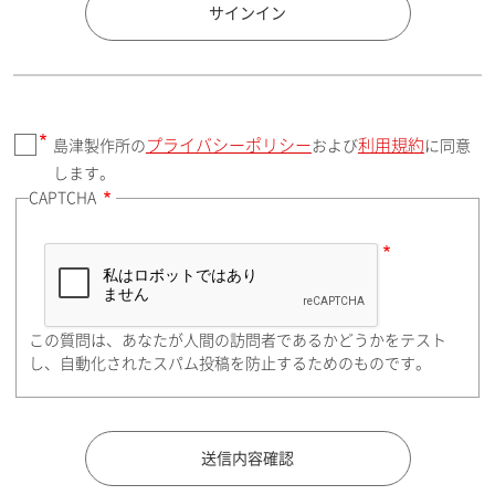
国 / エリア
サインイン
プライバシーポリシー
利用規約
島津製作所の
および
に同意
郵便番号（勤務先）
します。
CAPTCHA
住所検索
この質問は、あなたが人間の訪問者であるかどうかをテスト
都道府県（勤務先）
し、自動化されたスパム投稿を防止するためのものです。