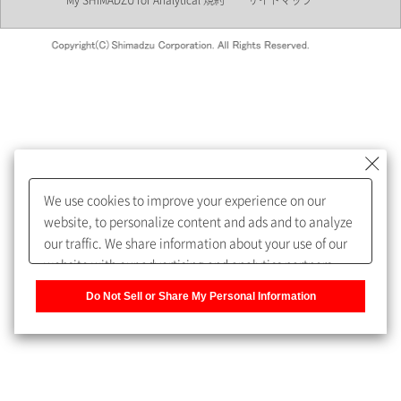
My SHIMADZU for Analytical 規約
サイトマップ
会員制サービスMySHIMADZU
for Analyticalへの登録をおすす
めします。
We use cookies to improve your experience on our
My SHIMADZU for Analyticalへ登録いただくと、技術情報や
website, to personalize content and ads and to analyze
取扱説明書・Webinarなどの閲覧ができます。
our traffic. We share information about your use of our
website with our advertising and analytics partners,
また、個人情報を再入力することなくお問合せができるよ
who may combine it with other information that you
うになります。
Do Not Sell or Share My Personal Information
have provided to them or that they have collected from
your use of their services. You have the right to opt-out
登録された個人情報は、当社のプライバシーポリシーに記
of our sharing information about you with our partners.
載された目的のために使用されることがあります。
Please click [Do Not Sell or Share My Personal
Information] to customize your cookie settings on our