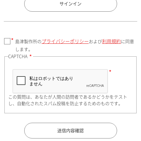
国 / エリア
サインイン
プライバシーポリシー
利用規約
島津製作所の
および
に同意
郵便番号（勤務先）
します。
CAPTCHA
住所検索
この質問は、あなたが人間の訪問者であるかどうかをテスト
都道府県（勤務先）
し、自動化されたスパム投稿を防止するためのものです。