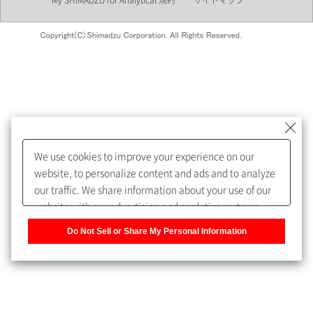
My SHIMADZU for Analytical 規約
サイトマップ
会員制サービスMySHIMADZU
for Analyticalへの登録をおすす
めします。
We use cookies to improve your experience on our
My SHIMADZU for Analyticalへ登録いただくと、技術情報や
website, to personalize content and ads and to analyze
取扱説明書・Webinarなどの閲覧ができます。
our traffic. We share information about your use of our
website with our advertising and analytics partners,
また、個人情報を再入力することなくお問合せができるよ
who may combine it with other information that you
うになります。
Do Not Sell or Share My Personal Information
have provided to them or that they have collected from
your use of their services. You have the right to opt-out
登録された個人情報は、当社のプライバシーポリシーに記
of our sharing information about you with our partners.
載された目的のために使用されることがあります。
Please click [Do Not Sell or Share My Personal
Information] to customize your cookie settings on our