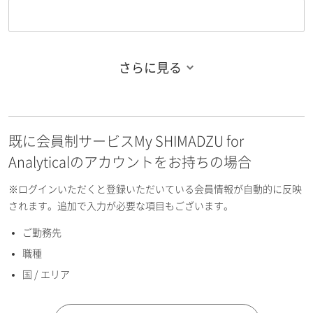
さらに見る
お名前フリガナ（姓）
既に会員制サービスMy SHIMADZU for
お名前フリガナ（名）
Analyticalのアカウントをお持ちの場合
※ログインいただくと登録いただいている会員情報が自動的に反映
されます。追加で入力が必要な項目もございます。
ご勤務先
E-mailアドレス（半角英数）
職種
国 / エリア