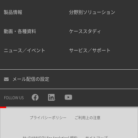
製品情報
分野別ソリューション
ご勤務先
動画・各種資料
ケーススタディ
ニュース／イベント
サービス／サポート
職種
メール配信の設定
所属部署
FOLLOW US
プライバシーポリシー
ご利用上の注意
業界