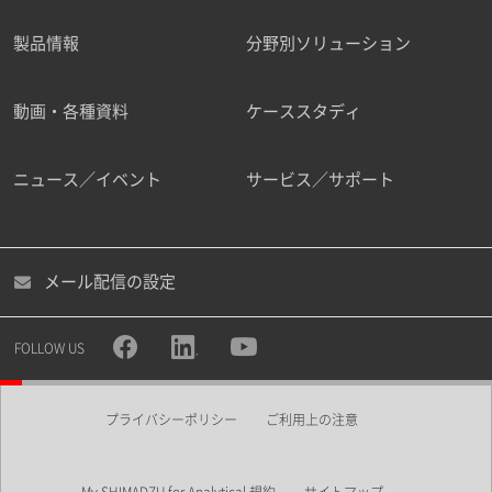
製品情報
分野別ソリューション
ご勤務先
動画・各種資料
ケーススタディ
ニュース／イベント
サービス／サポート
職種
メール配信の設定
所属部署
FOLLOW US
プライバシーポリシー
ご利用上の注意
業界