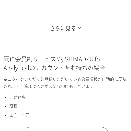
さらに見る
お名前フリガナ（姓）
既に会員制サービスMy SHIMADZU for
お名前フリガナ（名）
Analyticalのアカウントをお持ちの場合
※ログインいただくと登録いただいている会員情報が自動的に反映
されます。追加で入力が必要な項目もございます。
ご勤務先
E-mailアドレス（半角英数）
職種
国 / エリア