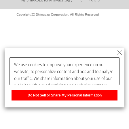
My SHIMADZU for Analytical 規約
サイトマップ
会員制サービスMySHIMADZU
for Analyticalへの登録をおすす
めします。
We use cookies to improve your experience on our
My SHIMADZU for Analyticalへ登録いただくと、技術情報や
website, to personalize content and ads and to analyze
取扱説明書・Webinarなどの閲覧ができます。
our traffic. We share information about your use of our
website with our advertising and analytics partners,
また、個人情報を再入力することなくお問合せができるよ
who may combine it with other information that you
うになります。
Do Not Sell or Share My Personal Information
have provided to them or that they have collected from
your use of their services. You have the right to opt-out
登録された個人情報は、当社のプライバシーポリシーに記
of our sharing information about you with our partners.
載された目的のために使用されることがあります。
Please click [Do Not Sell or Share My Personal
Information] to customize your cookie settings on our