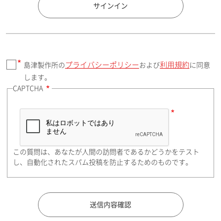
国 / エリア
サインイン
プライバシーポリシー
利用規約
島津製作所の
および
に同意
郵便番号（勤務先）
します。
CAPTCHA
住所検索
この質問は、あなたが人間の訪問者であるかどうかをテスト
都道府県（勤務先）
し、自動化されたスパム投稿を防止するためのものです。