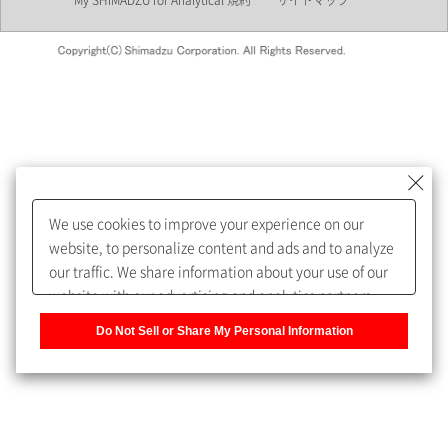
My SHIMADZU for Analytical 規約
サイトマップ
会員制サービスMySHIMADZU
for Analyticalへの登録をおすす
めします。
We use cookies to improve your experience on our
My SHIMADZU for Analyticalへ登録いただくと、技術情報や
website, to personalize content and ads and to analyze
取扱説明書・Webinarなどの閲覧ができます。
our traffic. We share information about your use of our
website with our advertising and analytics partners,
また、個人情報を再入力することなくお問合せができるよ
who may combine it with other information that you
うになります。
Do Not Sell or Share My Personal Information
have provided to them or that they have collected from
your use of their services. You have the right to opt-out
登録された個人情報は、当社のプライバシーポリシーに記
of our sharing information about you with our partners.
載された目的のために使用されることがあります。
Please click [Do Not Sell or Share My Personal
Information] to customize your cookie settings on our