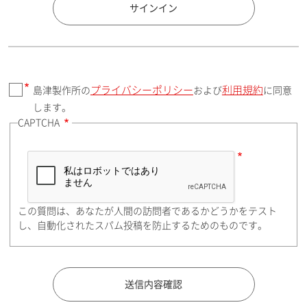
国 / エリア
サインイン
プライバシーポリシー
利用規約
島津製作所の
および
に同意
郵便番号（勤務先）
します。
CAPTCHA
住所検索
この質問は、あなたが人間の訪問者であるかどうかをテスト
都道府県（勤務先）
し、自動化されたスパム投稿を防止するためのものです。