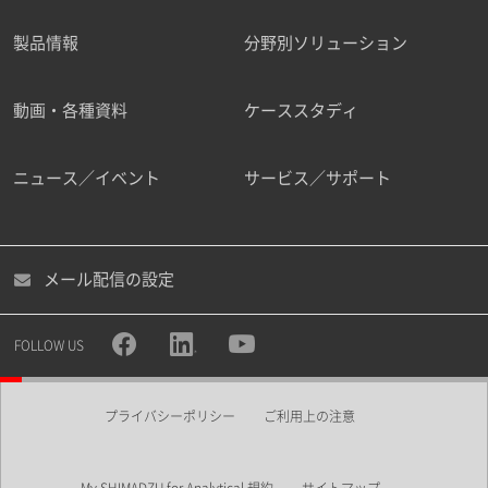
製品情報
分野別ソリューション
ご勤務先
動画・各種資料
ケーススタディ
ニュース／イベント
サービス／サポート
職種
メール配信の設定
所属部署
FOLLOW US
プライバシーポリシー
ご利用上の注意
業界