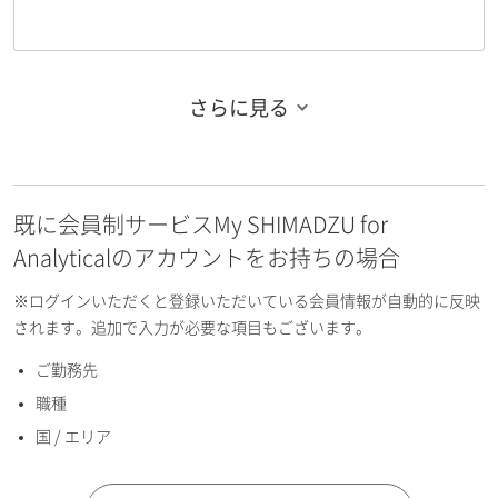
さらに見る
お名前フリガナ（姓）
既に会員制サービスMy SHIMADZU for
お名前フリガナ（名）
Analyticalのアカウントをお持ちの場合
※ログインいただくと登録いただいている会員情報が自動的に反映
されます。追加で入力が必要な項目もございます。
ご勤務先
E-mailアドレス（半角英数）
職種
国 / エリア