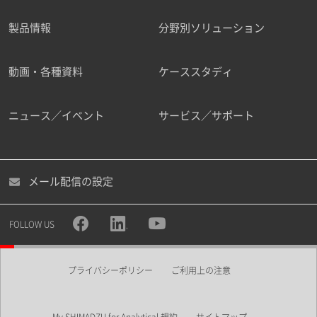
製品情報
分野別ソリューション
ご勤務先
動画・各種資料
ケーススタディ
ニュース／イベント
サービス／サポート
職種
メール配信の設定
所属部署
FOLLOW US
プライバシーポリシー
ご利用上の注意
業界