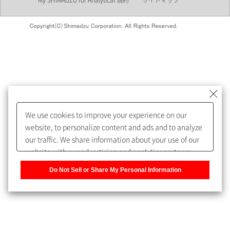
My SHIMADZU for Analytical 規約
サイトマップ
会員制サービスMySHIMADZU
for Analyticalへの登録をおすす
めします。
We use cookies to improve your experience on our
My SHIMADZU for Analyticalへ登録いただくと、技術情報や
website, to personalize content and ads and to analyze
取扱説明書・Webinarなどの閲覧ができます。
our traffic. We share information about your use of our
website with our advertising and analytics partners,
また、個人情報を再入力することなくお問合せができるよ
who may combine it with other information that you
うになります。
Do Not Sell or Share My Personal Information
have provided to them or that they have collected from
your use of their services. You have the right to opt-out
登録された個人情報は、当社のプライバシーポリシーに記
of our sharing information about you with our partners.
載された目的のために使用されることがあります。
Please click [Do Not Sell or Share My Personal
Information] to customize your cookie settings on our