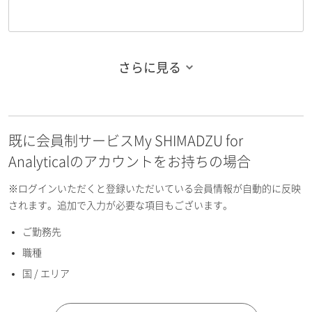
さらに見る
お名前フリガナ（姓）
既に会員制サービスMy SHIMADZU for
お名前フリガナ（名）
Analyticalのアカウントをお持ちの場合
※ログインいただくと登録いただいている会員情報が自動的に反映
されます。追加で入力が必要な項目もございます。
ご勤務先
E-mailアドレス（半角英数）
職種
国 / エリア