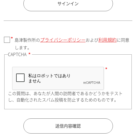
国 / エリア
サインイン
プライバシーポリシー
利用規約
島津製作所の
および
に同意
郵便番号（勤務先）
します。
CAPTCHA
住所検索
この質問は、あなたが人間の訪問者であるかどうかをテスト
都道府県（勤務先）
し、自動化されたスパム投稿を防止するためのものです。