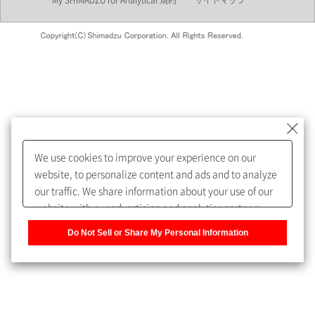
My SHIMADZU for Analytical 規約
サイトマップ
会員制サービスMySHIMADZU
for Analyticalへの登録をおすす
めします。
We use cookies to improve your experience on our
My SHIMADZU for Analyticalへ登録いただくと、技術情報や
website, to personalize content and ads and to analyze
取扱説明書・Webinarなどの閲覧ができます。
our traffic. We share information about your use of our
website with our advertising and analytics partners,
また、個人情報を再入力することなくお問合せができるよ
who may combine it with other information that you
うになります。
Do Not Sell or Share My Personal Information
have provided to them or that they have collected from
your use of their services. You have the right to opt-out
登録された個人情報は、当社のプライバシーポリシーに記
of our sharing information about you with our partners.
載された目的のために使用されることがあります。
Please click [Do Not Sell or Share My Personal
Information] to customize your cookie settings on our