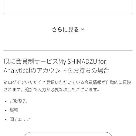
さらに見る
お名前フリガナ（姓）
既に会員制サービスMy SHIMADZU for
お名前フリガナ（名）
Analyticalのアカウントをお持ちの場合
※ログインいただくと登録いただいている会員情報が自動的に反映
されます。追加で入力が必要な項目もございます。
ご勤務先
E-mailアドレス（半角英数）
職種
国 / エリア