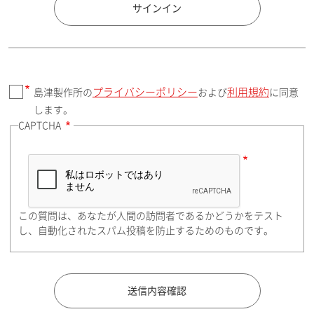
国 / エリア
サインイン
プライバシーポリシー
利用規約
島津製作所の
および
に同意
郵便番号（勤務先）
します。
CAPTCHA
住所検索
この質問は、あなたが人間の訪問者であるかどうかをテスト
都道府県（勤務先）
し、自動化されたスパム投稿を防止するためのものです。