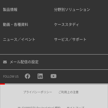
製品情報
分野別ソリューション
ご勤務先
動画・各種資料
ケーススタディ
ニュース／イベント
サービス／サポート
職種
メール配信の設定
所属部署
FOLLOW US
プライバシーポリシー
ご利用上の注意
業界