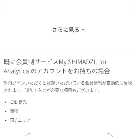
さらに見る
お名前フリガナ（姓）
既に会員制サービスMy SHIMADZU for
お名前フリガナ（名）
Analyticalのアカウントをお持ちの場合
※ログインいただくと登録いただいている会員情報が自動的に反映
されます。追加で入力が必要な項目もございます。
ご勤務先
E-mailアドレス（半角英数）
職種
国 / エリア