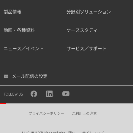
製品情報
分野別ソリューション
ご勤務先
動画・各種資料
ケーススタディ
ニュース／イベント
サービス／サポート
職種
メール配信の設定
所属部署
FOLLOW US
プライバシーポリシー
ご利用上の注意
業界