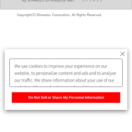
My SHIMADZU for Analytical 規約
サイトマップ
会員制サービスMySHIMADZU
for Analyticalへの登録をおすす
めします。
We use cookies to improve your experience on our
My SHIMADZU for Analyticalへ登録いただくと、技術情報や
website, to personalize content and ads and to analyze
取扱説明書・Webinarなどの閲覧ができます。
our traffic. We share information about your use of our
website with our advertising and analytics partners,
また、個人情報を再入力することなくお問合せができるよ
who may combine it with other information that you
うになります。
Do Not Sell or Share My Personal Information
have provided to them or that they have collected from
your use of their services. You have the right to opt-out
登録された個人情報は、当社のプライバシーポリシーに記
of our sharing information about you with our partners.
載された目的のために使用されることがあります。
Please click [Do Not Sell or Share My Personal
Information] to customize your cookie settings on our