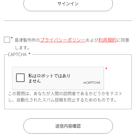
国 / エリア
サインイン
プライバシーポリシー
利用規約
島津製作所の
および
に同意
郵便番号（勤務先）
します。
CAPTCHA
住所検索
この質問は、あなたが人間の訪問者であるかどうかをテスト
都道府県（勤務先）
し、自動化されたスパム投稿を防止するためのものです。