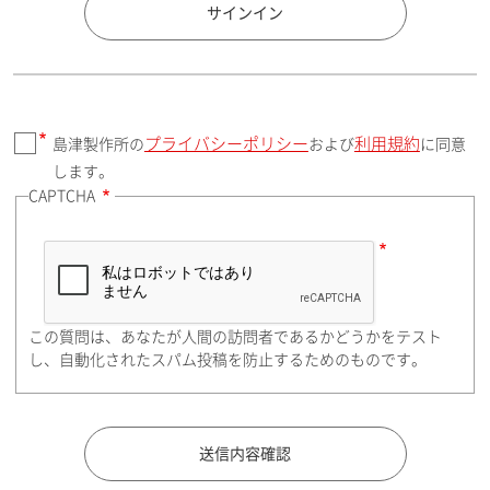
国 / エリア
サインイン
プライバシーポリシー
利用規約
島津製作所の
および
に同意
郵便番号（勤務先）
します。
CAPTCHA
住所検索
この質問は、あなたが人間の訪問者であるかどうかをテスト
都道府県（勤務先）
し、自動化されたスパム投稿を防止するためのものです。