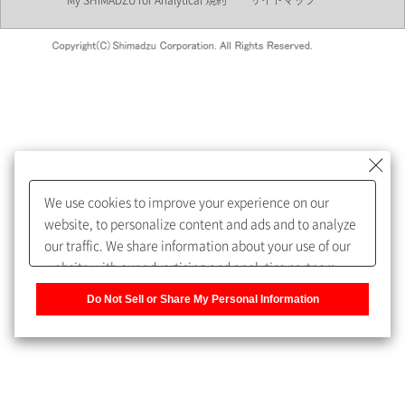
My SHIMADZU for Analytical 規約
サイトマップ
会員制サービスMySHIMADZU
for Analyticalへの登録をおすす
めします。
We use cookies to improve your experience on our
My SHIMADZU for Analyticalへ登録いただくと、技術情報や
website, to personalize content and ads and to analyze
取扱説明書・Webinarなどの閲覧ができます。
our traffic. We share information about your use of our
website with our advertising and analytics partners,
また、個人情報を再入力することなくお問合せができるよ
who may combine it with other information that you
うになります。
Do Not Sell or Share My Personal Information
have provided to them or that they have collected from
your use of their services. You have the right to opt-out
登録された個人情報は、当社のプライバシーポリシーに記
of our sharing information about you with our partners.
載された目的のために使用されることがあります。
Please click [Do Not Sell or Share My Personal
Information] to customize your cookie settings on our