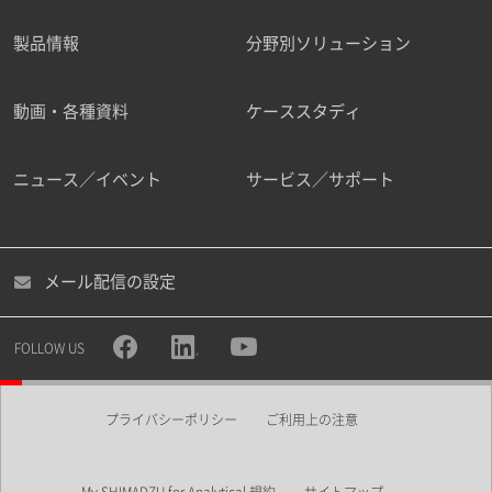
製品情報
分野別ソリューション
ご勤務先
動画・各種資料
ケーススタディ
ニュース／イベント
サービス／サポート
職種
メール配信の設定
所属部署
FOLLOW US
プライバシーポリシー
ご利用上の注意
業界