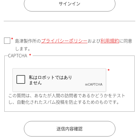
国 / エリア
サインイン
プライバシーポリシー
利用規約
島津製作所の
および
に同意
郵便番号（勤務先）
します。
CAPTCHA
住所検索
この質問は、あなたが人間の訪問者であるかどうかをテスト
都道府県（勤務先）
し、自動化されたスパム投稿を防止するためのものです。