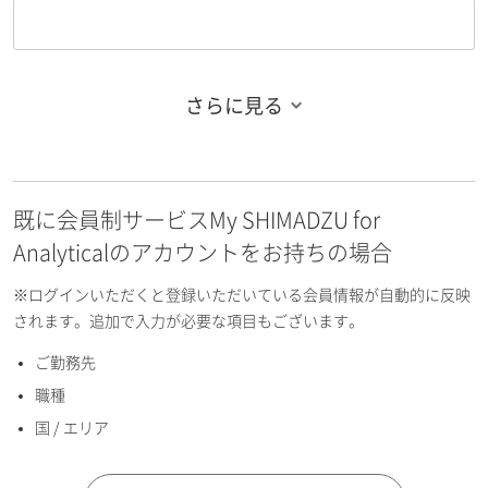
さらに見る
お名前フリガナ（姓）
既に会員制サービスMy SHIMADZU for
お名前フリガナ（名）
Analyticalのアカウントをお持ちの場合
※ログインいただくと登録いただいている会員情報が自動的に反映
されます。追加で入力が必要な項目もございます。
ご勤務先
E-mailアドレス（半角英数）
職種
国 / エリア