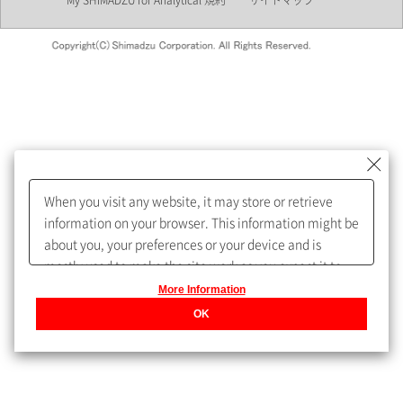
My SHIMADZU for Analytical 規約
サイトマップ
会員制サービスMySHIMADZU
for Analyticalへの登録をおすす
めします。
When you visit any website, it may store or retrieve
My SHIMADZU for Analyticalへ登録いただくと、技術情報や
information on your browser. This information might be
取扱説明書・Webinarなどの閲覧ができます。
about you, your preferences or your device and is
mostly used to make the site work as you expect it to.
また、個人情報を再入力することなくお問合せができるよ
The information does not usually directly identify you,
More Information
うになります。
but it can give you a more personalized web
OK
experience.
Privacy Policy
登録された個人情報は、当社のプライバシーポリシーに記
載された目的のために使用されることがあります。