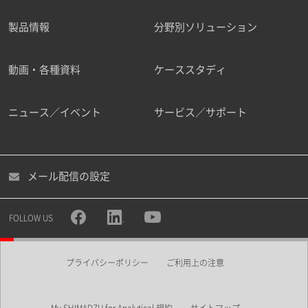
製品情報
分野別ソリューション
ご勤務先
動画・各種資料
ケーススタディ
ニュース／イベント
サービス／サポート
職種
メール配信の設定
所属部署
FOLLOW US
プライバシーポリシー
ご利用上の注意
業界