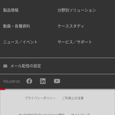
製品情報
分野別ソリューション
ご勤務先
動画・各種資料
ケーススタディ
ニュース／イベント
サービス／サポート
職種
メール配信の設定
所属部署
FOLLOW US
プライバシーポリシー
ご利用上の注意
業界