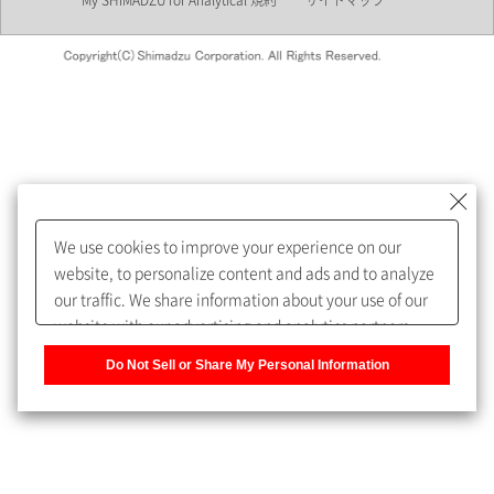
My SHIMADZU for Analytical 規約
サイトマップ
会員制サービスMySHIMADZU
for Analyticalへの登録をおすす
めします。
We use cookies to improve your experience on our
My SHIMADZU for Analyticalへ登録いただくと、技術情報や
website, to personalize content and ads and to analyze
取扱説明書・Webinarなどの閲覧ができます。
our traffic. We share information about your use of our
website with our advertising and analytics partners,
また、個人情報を再入力することなくお問合せができるよ
who may combine it with other information that you
うになります。
Do Not Sell or Share My Personal Information
have provided to them or that they have collected from
your use of their services. You have the right to opt-out
登録された個人情報は、当社のプライバシーポリシーに記
of our sharing information about you with our partners.
載された目的のために使用されることがあります。
Please click [Do Not Sell or Share My Personal
Information] to customize your cookie settings on our