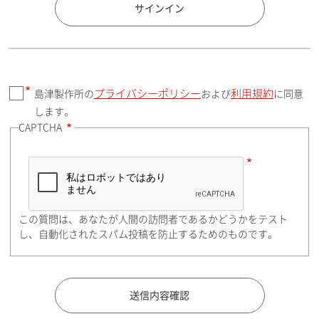
国 / エリア
サインイン
プライバシーポリシー
利用規約
島津製作所の
および
に同意
郵便番号（勤務先）
します。
CAPTCHA
住所検索
この質問は、あなたが人間の訪問者であるかどうかをテスト
都道府県（勤務先）
し、自動化されたスパム投稿を防止するためのものです。