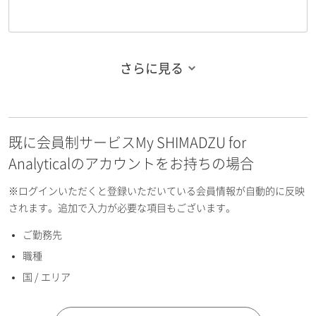
さらに見る
お名前フリガナ（姓）
既に会員制サービスMy SHIMADZU for
お名前フリガナ（名）
Analyticalのアカウントをお持ちの場合
※ログインいただくと登録いただいている会員情報が自動的に反映
されます。追加で入力が必要な項目もございます。
ご勤務先
E-mailアドレス（半角英数）
職種
国 / エリア