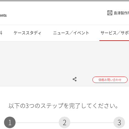
島津製作
ents
料
ケーススタディ
ニュース／イベント
サービス／サポ
価格お問い合わせ
以下の3つのステップを完了してください。
1
2
3