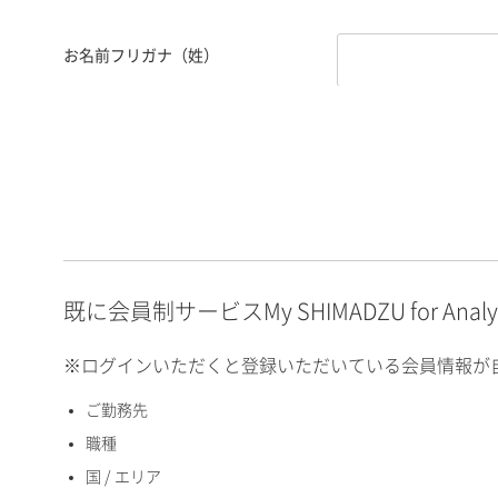
お名前フリガナ（姓）
お名前フリガナ（名）
E-mailアドレス（半角
英数）
既に会員制サービスMy SHIMADZU for An
※ログインいただくと登録いただいている会員情報が
ご勤務先
国 / エリア
職種
国 / エリア