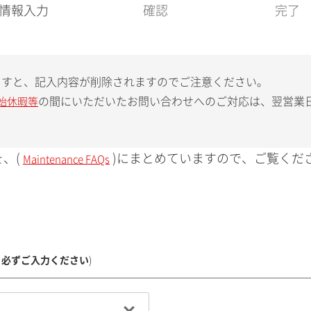
現
情報入力
確認
完了
在
:
ますと、記入内容が削除されますのでご注意ください。
の間にいただいたお問い合わせへのご対応は、翌営業
始休暇等
、(
)にまとめていますので、ご覧くだ
Maintenance FAQs
、必ずご入力ください
)