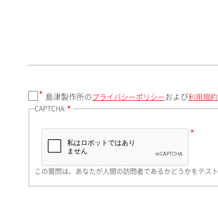
郵便番号（勤務先）
都道府県（勤務先）
島津製作所の
および
プライバシーポリシー
利用規約
CAPTCHA
市（勤務先）
町名・番地（勤務先）
この質問は、あなたが人間の訪問者であるかどうかをテス