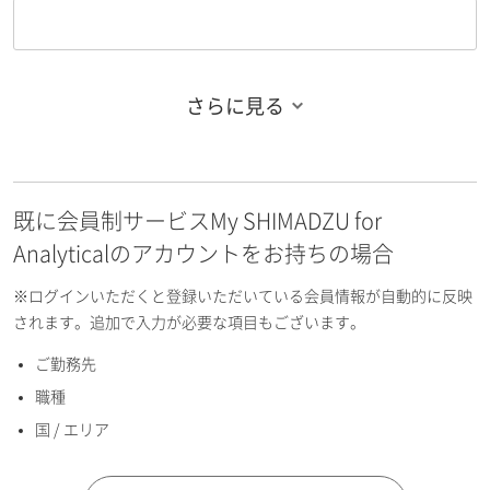
さらに見る
お名前フリガナ（姓）
既に会員制サービスMy SHIMADZU for
お名前フリガナ（名）
Analyticalのアカウントをお持ちの場合
※ログインいただくと登録いただいている会員情報が自動的に反映
されます。追加で入力が必要な項目もございます。
ご勤務先
E-mailアドレス（半角英数）
職種
国 / エリア