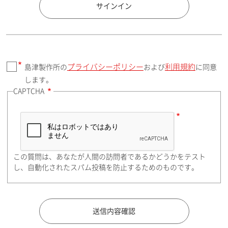
国 / エリア
サインイン
プライバシーポリシー
利用規約
島津製作所の
および
に同意
郵便番号（勤務先）
します。
CAPTCHA
住所検索
この質問は、あなたが人間の訪問者であるかどうかをテスト
都道府県（勤務先）
し、自動化されたスパム投稿を防止するためのものです。