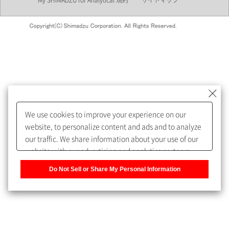
My SHIMADZU for Analytical 規約
サイトマップ
会員制サービスMySHIMADZU
for Analyticalへの登録をおすす
めします。
We use cookies to improve your experience on our
My SHIMADZU for Analyticalへ登録いただくと、技術情報や
website, to personalize content and ads and to analyze
取扱説明書・Webinarなどの閲覧ができます。
our traffic. We share information about your use of our
website with our advertising and analytics partners,
また、個人情報を再入力することなくお問合せができるよ
who may combine it with other information that you
うになります。
Do Not Sell or Share My Personal Information
have provided to them or that they have collected from
your use of their services. You have the right to opt-out
登録された個人情報は、当社のプライバシーポリシーに記
of our sharing information about you with our partners.
載された目的のために使用されることがあります。
Please click [Do Not Sell or Share My Personal
Information] to customize your cookie settings on our