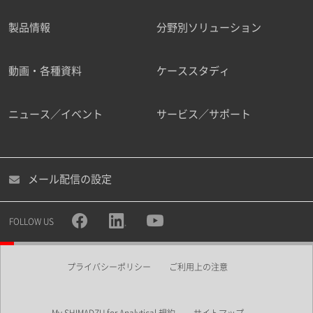
製品情報
分野別ソリューション
ご勤務先
動画・各種資料
ケーススタディ
ニュース／イベント
サービス／サポート
職種
メール配信の設定
所属部署
FOLLOW US
プライバシーポリシー
ご利用上の注意
業界