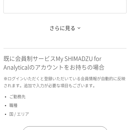
さらに見る
お名前フリガナ（姓）
既に会員制サービスMy SHIMADZU for
お名前フリガナ（名）
Analyticalのアカウントをお持ちの場合
※ログインいただくと登録いただいている会員情報が自動的に反映
されます。追加で入力が必要な項目もございます。
ご勤務先
E-mailアドレス（半角英数）
職種
国 / エリア