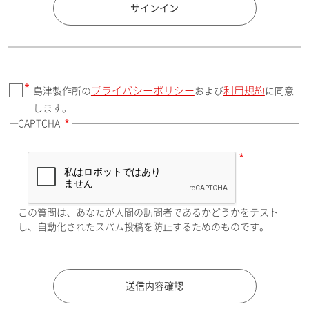
国 / エリア
サインイン
プライバシーポリシー
利用規約
島津製作所の
および
に同意
郵便番号（勤務先）
します。
CAPTCHA
住所検索
この質問は、あなたが人間の訪問者であるかどうかをテスト
都道府県（勤務先）
し、自動化されたスパム投稿を防止するためのものです。