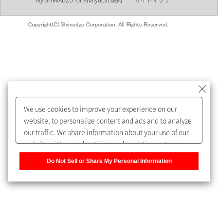
My SHIMADZU for Analytical 規約
サイトマップ
会員制サービスMySHIMADZU
for Analyticalへの登録をおすす
めします。
We use cookies to improve your experience on our
My SHIMADZU for Analyticalへ登録いただくと、技術情報や
website, to personalize content and ads and to analyze
取扱説明書・Webinarなどの閲覧ができます。
our traffic. We share information about your use of our
website with our advertising and analytics partners,
また、個人情報を再入力することなくお問合せができるよ
who may combine it with other information that you
うになります。
Do Not Sell or Share My Personal Information
have provided to them or that they have collected from
your use of their services. You have the right to opt-out
登録された個人情報は、当社のプライバシーポリシーに記
of our sharing information about you with our partners.
載された目的のために使用されることがあります。
Please click [Do Not Sell or Share My Personal
Information] to customize your cookie settings on our