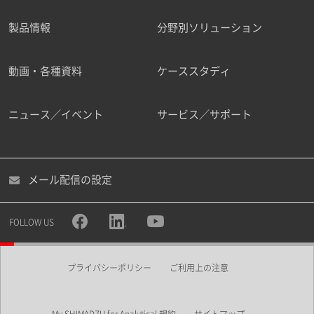
製品情報
分野別ソリューション
ご勤務先
動画・各種資料
ケーススタディ
ニュース／イベント
サービス／サポート
職種
メール配信の設定
所属部署
FOLLOW US
プライバシーポリシー
ご利用上の注意
業界