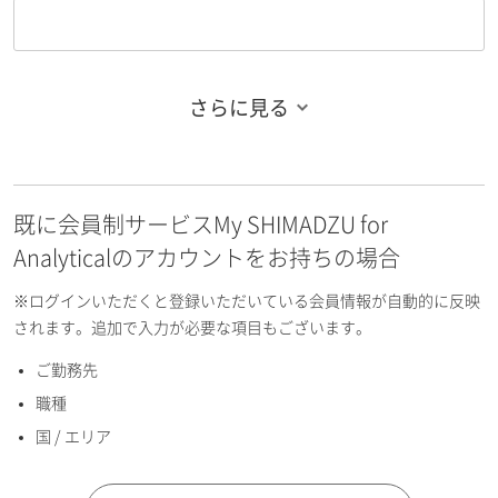
さらに見る
お名前フリガナ（姓）
既に会員制サービスMy SHIMADZU for
お名前フリガナ（名）
Analyticalのアカウントをお持ちの場合
※ログインいただくと登録いただいている会員情報が自動的に反映
されます。追加で入力が必要な項目もございます。
ご勤務先
E-mailアドレス（半角英数）
職種
国 / エリア