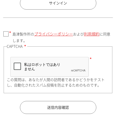
国 / エリア
サインイン
プライバシーポリシー
利用規約
島津製作所の
および
に同意
郵便番号（勤務先）
します。
CAPTCHA
住所検索
この質問は、あなたが人間の訪問者であるかどうかをテスト
都道府県（勤務先）
し、自動化されたスパム投稿を防止するためのものです。