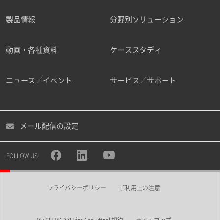
製品情報
分野別ソリューション
ご勤務先
動画・各種資料
ケーススタディ
ニュース／イベント
サービス／サポート
職種
メール配信の設定
所属部署
FOLLOW US
プライバシーポリシー
ご利用上の注意
業界