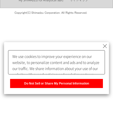
My SHIMADZU for Analytical 規約
サイトマップ
会員制サービスMySHIMADZU
for Analyticalへの登録をおすす
めします。
We use cookies to improve your experience on our
My SHIMADZU for Analyticalへ登録いただくと、技術情報や
website, to personalize content and ads and to analyze
取扱説明書・Webinarなどの閲覧ができます。
our traffic. We share information about your use of our
website with our advertising and analytics partners,
また、個人情報を再入力することなくお問合せができるよ
who may combine it with other information that you
うになります。
Do Not Sell or Share My Personal Information
have provided to them or that they have collected from
your use of their services. You have the right to opt-out
登録された個人情報は、当社のプライバシーポリシーに記
of our sharing information about you with our partners.
載された目的のために使用されることがあります。
Please click [Do Not Sell or Share My Personal
Information] to customize your cookie settings on our