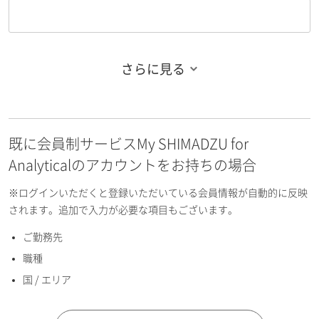
さらに見る
お名前フリガナ（姓）
既に会員制サービスMy SHIMADZU for
お名前フリガナ（名）
Analyticalのアカウントをお持ちの場合
※ログインいただくと登録いただいている会員情報が自動的に反映
されます。追加で入力が必要な項目もございます。
ご勤務先
E-mailアドレス（半角英数）
職種
国 / エリア