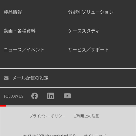
製品情報
分野別ソリューション
ご勤務先
動画・各種資料
ケーススタディ
ニュース／イベント
サービス／サポート
職種
メール配信の設定
所属部署
FOLLOW US
プライバシーポリシー
ご利用上の注意
業界