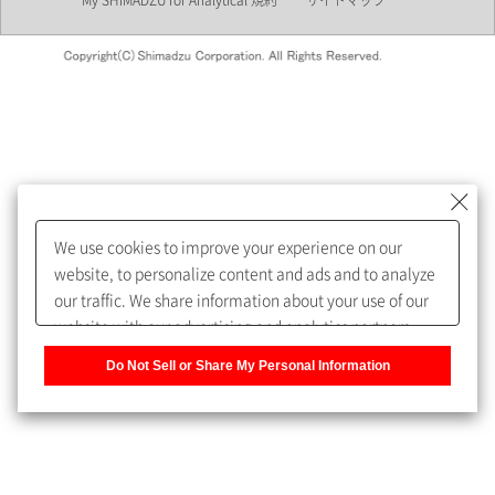
My SHIMADZU for Analytical 規約
サイトマップ
会員制サービスMySHIMADZU
for Analyticalへの登録をおすす
めします。
We use cookies to improve your experience on our
My SHIMADZU for Analyticalへ登録いただくと、技術情報や
website, to personalize content and ads and to analyze
取扱説明書・Webinarなどの閲覧ができます。
our traffic. We share information about your use of our
website with our advertising and analytics partners,
また、個人情報を再入力することなくお問合せができるよ
who may combine it with other information that you
うになります。
Do Not Sell or Share My Personal Information
have provided to them or that they have collected from
your use of their services. You have the right to opt-out
登録された個人情報は、当社のプライバシーポリシーに記
of our sharing information about you with our partners.
載された目的のために使用されることがあります。
Please click [Do Not Sell or Share My Personal
Information] to customize your cookie settings on our