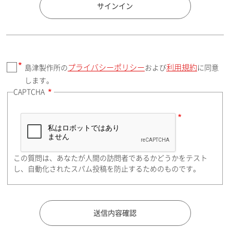
国 / エリア
サインイン
プライバシーポリシー
利用規約
島津製作所の
および
に同意
郵便番号（勤務先）
します。
CAPTCHA
住所検索
この質問は、あなたが人間の訪問者であるかどうかをテスト
都道府県（勤務先）
し、自動化されたスパム投稿を防止するためのものです。