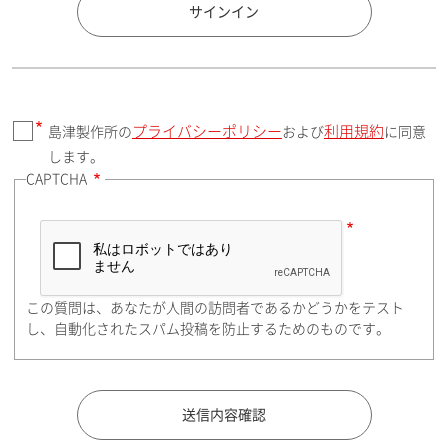
国 / エリア
サインイン
プライバシーポリシー
利用規約
島津製作所の
および
に同意
郵便番号（勤務先）
します。
CAPTCHA
住所検索
この質問は、あなたが人間の訪問者であるかどうかをテスト
都道府県（勤務先）
し、自動化されたスパム投稿を防止するためのものです。