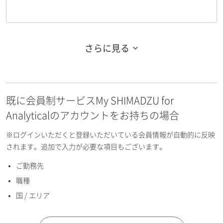
さらに見る
お名前フリガナ（姓）
既に会員制サービスMy SHIMADZU for
お名前フリガナ（名）
Analyticalのアカウントをお持ちの場合
※ログインいただくと登録いただいている会員情報が自動的に反映
されます。追加で入力が必要な項目もございます。
ご勤務先
E-mailアドレス（半角英数）
職種
国 / エリア