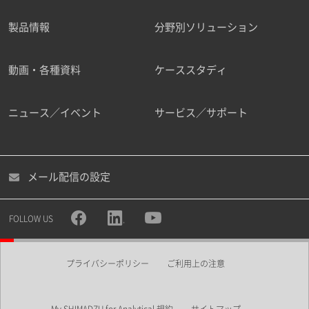
製品情報
分野別ソリューション
ご勤務先
動画・各種資料
ケーススタディ
ニュース／イベント
サービス／サポート
職種
メール配信の設定
所属部署
FOLLOW US
プライバシーポリシー
ご利用上の注意
業界