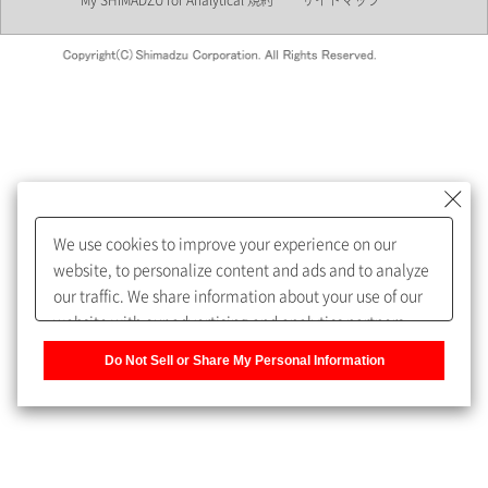
My SHIMADZU for Analytical 規約
サイトマップ
会員制サービスMySHIMADZU
for Analyticalへの登録をおすす
めします。
We use cookies to improve your experience on our
My SHIMADZU for Analyticalへ登録いただくと、技術情報や
website, to personalize content and ads and to analyze
取扱説明書・Webinarなどの閲覧ができます。
our traffic. We share information about your use of our
website with our advertising and analytics partners,
また、個人情報を再入力することなくお問合せができるよ
who may combine it with other information that you
うになります。
Do Not Sell or Share My Personal Information
have provided to them or that they have collected from
your use of their services. You have the right to opt-out
登録された個人情報は、当社のプライバシーポリシーに記
of our sharing information about you with our partners.
載された目的のために使用されることがあります。
Please click [Do Not Sell or Share My Personal
Information] to customize your cookie settings on our