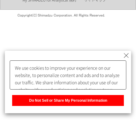
My SHIMADZU for Analytical 規約
サイトマップ
会員制サービスMySHIMADZU
for Analyticalへの登録をおすす
めします。
We use cookies to improve your experience on our
My SHIMADZU for Analyticalへ登録いただくと、技術情報や
website, to personalize content and ads and to analyze
取扱説明書・Webinarなどの閲覧ができます。
our traffic. We share information about your use of our
website with our advertising and analytics partners,
また、個人情報を再入力することなくお問合せができるよ
who may combine it with other information that you
うになります。
Do Not Sell or Share My Personal Information
have provided to them or that they have collected from
your use of their services. You have the right to opt-out
登録された個人情報は、当社のプライバシーポリシーに記
of our sharing information about you with our partners.
載された目的のために使用されることがあります。
Please click [Do Not Sell or Share My Personal
Information] to customize your cookie settings on our