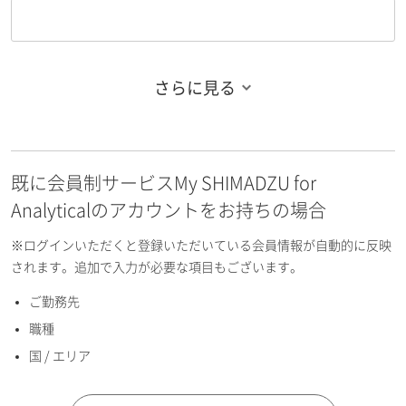
さらに見る
お名前フリガナ（姓）
既に会員制サービスMy SHIMADZU for
お名前フリガナ（名）
Analyticalのアカウントをお持ちの場合
※ログインいただくと登録いただいている会員情報が自動的に反映
されます。追加で入力が必要な項目もございます。
ご勤務先
E-mailアドレス（半角英数）
職種
国 / エリア