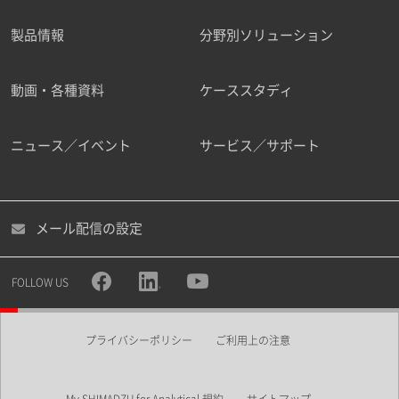
製品情報
分野別ソリューション
ご勤務先
動画・各種資料
ケーススタディ
ニュース／イベント
サービス／サポート
職種
メール配信の設定
所属部署
FOLLOW US
プライバシーポリシー
ご利用上の注意
業界