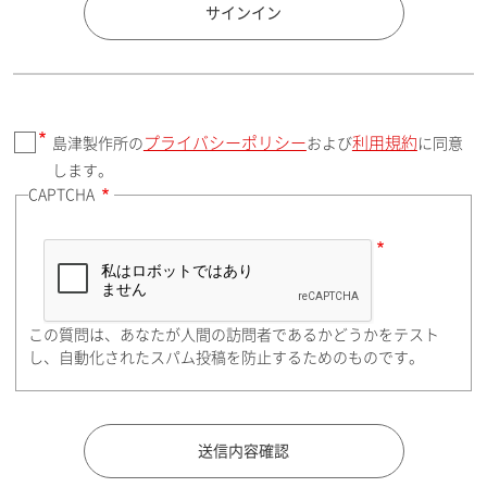
国 / エリア
サインイン
プライバシーポリシー
利用規約
島津製作所の
および
に同意
郵便番号（勤務先）
します。
CAPTCHA
住所検索
この質問は、あなたが人間の訪問者であるかどうかをテスト
都道府県（勤務先）
し、自動化されたスパム投稿を防止するためのものです。