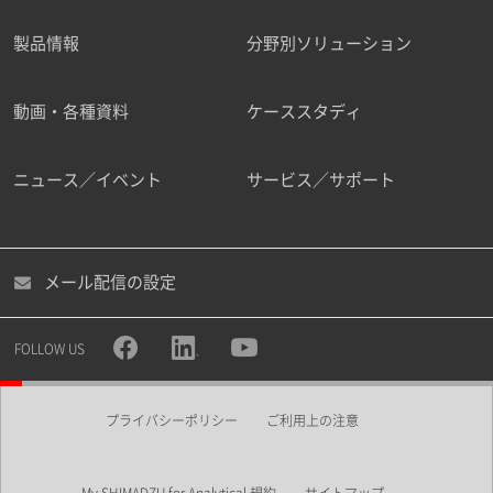
製品情報
分野別ソリューション
ご勤務先
動画・各種資料
ケーススタディ
ニュース／イベント
サービス／サポート
職種
メール配信の設定
所属部署
FOLLOW US
プライバシーポリシー
ご利用上の注意
業界