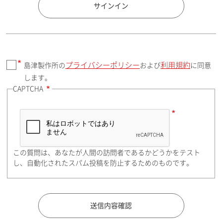
国 / エリア
サインイン
プライバシーポリシー
利用規約
島津製作所の
および
に同意
郵便番号（勤務先）
します。
CAPTCHA
住所検索
この質問は、あなたが人間の訪問者であるかどうかをテスト
都道府県（勤務先）
し、自動化されたスパム投稿を防止するためのものです。