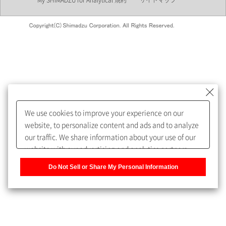
My SHIMADZU for Analytical 規約
サイトマップ
会員制サービスMySHIMADZU
for Analyticalへの登録をおすす
めします。
We use cookies to improve your experience on our
My SHIMADZU for Analyticalへ登録いただくと、技術情報や
website, to personalize content and ads and to analyze
取扱説明書・Webinarなどの閲覧ができます。
our traffic. We share information about your use of our
website with our advertising and analytics partners,
また、個人情報を再入力することなくお問合せができるよ
who may combine it with other information that you
うになります。
Do Not Sell or Share My Personal Information
have provided to them or that they have collected from
your use of their services. You have the right to opt-out
登録された個人情報は、当社のプライバシーポリシーに記
of our sharing information about you with our partners.
載された目的のために使用されることがあります。
Please click [Do Not Sell or Share My Personal
Information] to customize your cookie settings on our