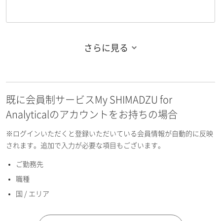
さらに見る
お名前フリガナ（姓）
既に会員制サービスMy SHIMADZU for
お名前フリガナ（名）
Analyticalのアカウントをお持ちの場合
※ログインいただくと登録いただいている会員情報が自動的に反映
されます。追加で入力が必要な項目もございます。
ご勤務先
E-mailアドレス（半角英数）
職種
国 / エリア