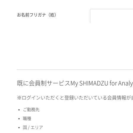
お名前フリガナ（姓）
お名前フリガナ（名）
E-mailアドレス（半角
英数）
既に会員制サービスMy SHIMADZU for An
※ログインいただくと登録いただいている会員情報が
ご勤務先
国 / エリア
職種
国 / エリア