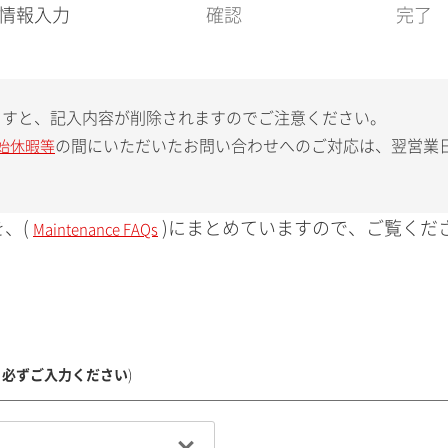
現
情報入力
確認
完了
在
:
ますと、記入内容が削除されますのでご注意ください。
の間にいただいたお問い合わせへのご対応は、翌営業
始休暇等
、(
)にまとめていますので、ご覧くだ
Maintenance FAQs
、必ずご入力ください
)