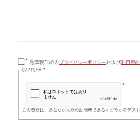
郵便番号（勤務先）
都道府県（勤務先）
島津製作所の
および
プライバシーポリシー
利用規約
CAPTCHA
市（勤務先）
町名・番地（勤務先）
この質問は、あなたが人間の訪問者であるかどうかをテス