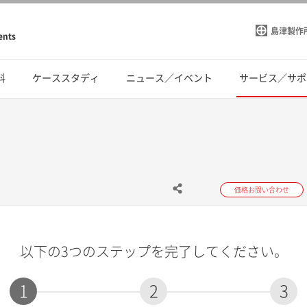
島津製作
ents
料
ケーススタディ
ニュース／イベント
サービス／サポ
価格お問い合わせ
以下の3つのステップを完了してください。
1
2
3