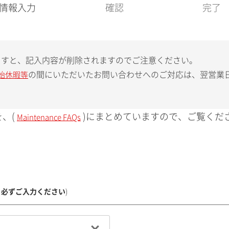
現
情報入力
確認
完了
在
:
ますと、記入内容が削除されますのでご注意ください。
の間にいただいたお問い合わせへのご対応は、翌営業
始休暇等
、(
)にまとめていますので、ご覧くだ
Maintenance FAQs
、必ずご入力ください
)