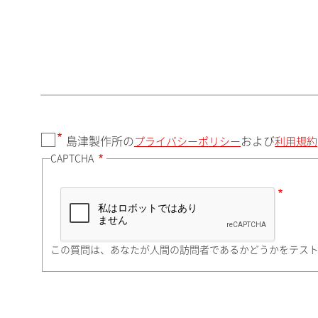
郵便番号（勤務先）
都道府県（勤務先）
島津製作所の
および
プライバシーポリシー
利用規約
CAPTCHA
市（勤務先）
町名・番地（勤務先）
この質問は、あなたが人間の訪問者であるかどうかをテス