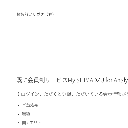
お名前フリガナ（姓）
お名前フリガナ（名）
E-mailアドレス（半角
英数）
既に会員制サービスMy SHIMADZU for An
※ログインいただくと登録いただいている会員情報が
ご勤務先
国 / エリア
職種
国 / エリア