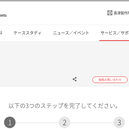
島津製作
ents
料
ケーススタディ
ニュース／イベント
サービス／サポ
価格お問い合わせ
以下の3つのステップを完了してください。
1
2
3