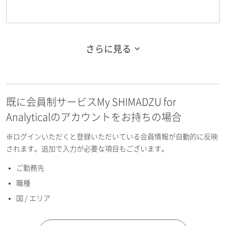
さらに見る
お名前フリガナ（姓）
既に会員制サービスMy SHIMADZU for
お名前フリガナ（名）
Analyticalのアカウントをお持ちの場合
※ログインいただくと登録いただいている会員情報が自動的に反映
されます。追加で入力が必要な項目もございます。
ご勤務先
E-mailアドレス（半角英数）
職種
国 / エリア