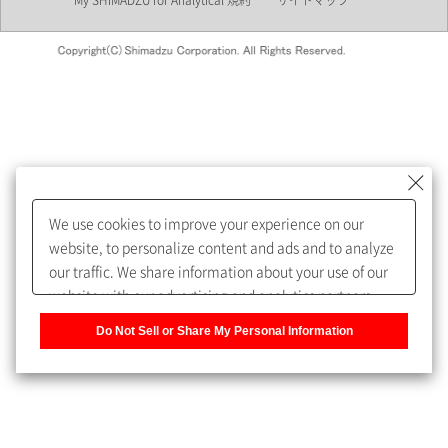
My SHIMADZU for Analytical 規約
サイトマップ
会員制サービスMySHIMADZU
for Analyticalへの登録をおすす
めします。
We use cookies to improve your experience on our
My SHIMADZU for Analyticalへ登録いただくと、技術情報や
website, to personalize content and ads and to analyze
取扱説明書・Webinarなどの閲覧ができます。
our traffic. We share information about your use of our
website with our advertising and analytics partners,
また、個人情報を再入力することなくお問合せができるよ
who may combine it with other information that you
うになります。
Do Not Sell or Share My Personal Information
have provided to them or that they have collected from
your use of their services. You have the right to opt-out
登録された個人情報は、当社のプライバシーポリシーに記
of our sharing information about you with our partners.
載された目的のために使用されることがあります。
Please click [Do Not Sell or Share My Personal
Information] to customize your cookie settings on our