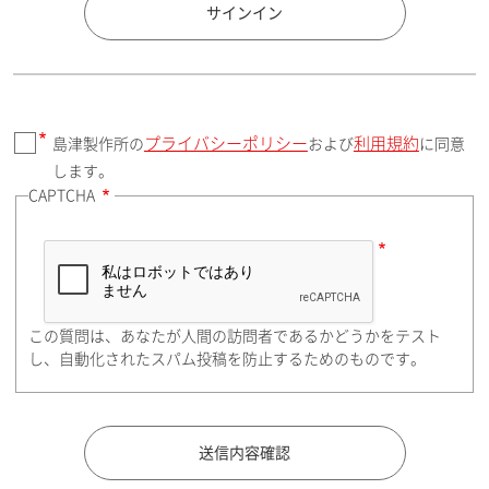
国 / エリア
サインイン
プライバシーポリシー
利用規約
島津製作所の
および
に同意
郵便番号（勤務先）
します。
CAPTCHA
住所検索
この質問は、あなたが人間の訪問者であるかどうかをテスト
都道府県（勤務先）
し、自動化されたスパム投稿を防止するためのものです。