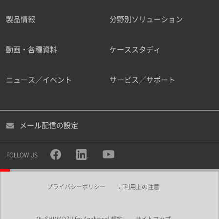
製品情報
分野別ソリューション
ご勤務先
動画・各種資料
ケーススタディ
ニュース／イベント
サービス／サポート
職種
メール配信の設定
所属部署
FOLLOW US
プライバシーポリシー
ご利用上の注意
業界