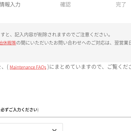
現
情報入力
確認
完了
在
:
ますと、記入内容が削除されますのでご注意ください。
の間にいただいたお問い合わせへのご対応は、翌営業
始休暇等
、(
)にまとめていますので、ご覧くだ
Maintenance FAQs
、必ずご入力ください
)