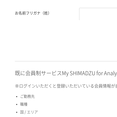
お名前フリガナ（姓）
お名前フリガナ（名）
E-mailアドレス（半角
英数）
既に会員制サービスMy SHIMADZU for An
※ログインいただくと登録いただいている会員情報が
ご勤務先
国 / エリア
職種
国 / エリア