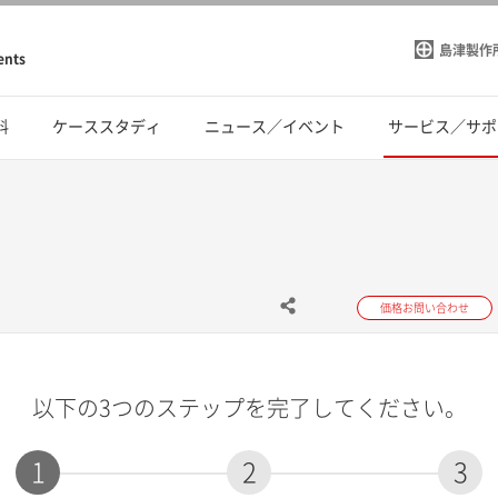
島津製作
ents
料
ケーススタディ
ニュース／イベント
サービス／サポ
価格お問い合わせ
以下の3つのステップを完了してください。
1
2
3