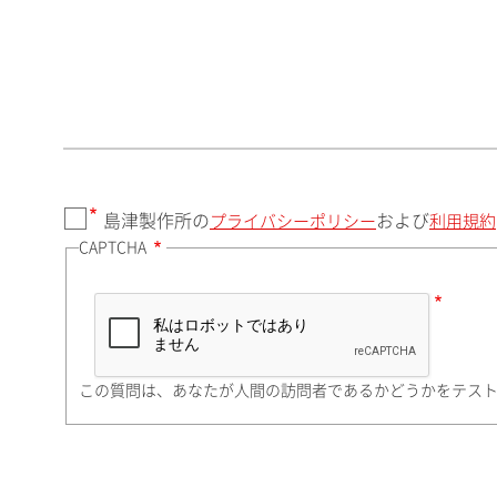
郵便番号（勤務先）
都道府県（勤務先）
島津製作所の
および
プライバシーポリシー
利用規約
CAPTCHA
市（勤務先）
町名・番地（勤務先）
この質問は、あなたが人間の訪問者であるかどうかをテス