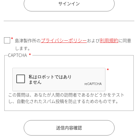
国 / エリア
サインイン
プライバシーポリシー
利用規約
島津製作所の
および
に同意
郵便番号（勤務先）
します。
CAPTCHA
住所検索
この質問は、あなたが人間の訪問者であるかどうかをテスト
都道府県（勤務先）
し、自動化されたスパム投稿を防止するためのものです。