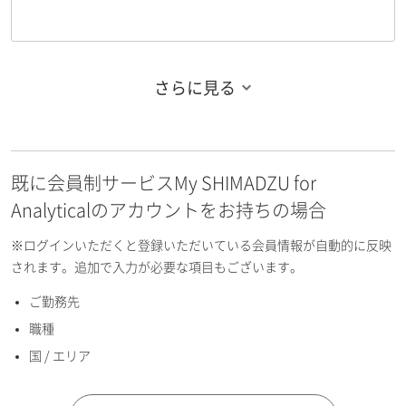
さらに見る
お名前フリガナ（姓）
既に会員制サービスMy SHIMADZU for
お名前フリガナ（名）
Analyticalのアカウントをお持ちの場合
※ログインいただくと登録いただいている会員情報が自動的に反映
されます。追加で入力が必要な項目もございます。
ご勤務先
E-mailアドレス（半角英数）
職種
国 / エリア