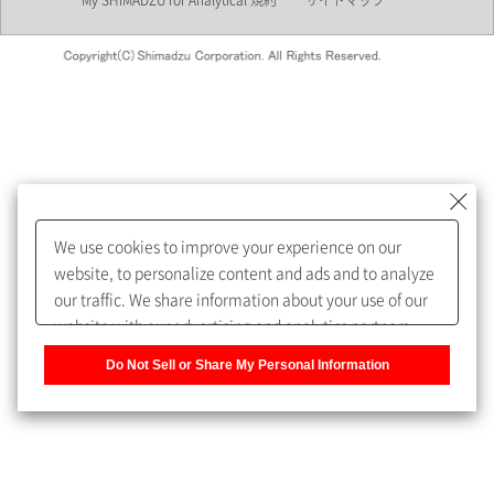
My SHIMADZU for Analytical 規約
サイトマップ
会員制サービスMySHIMADZU
for Analyticalへの登録をおすす
めします。
We use cookies to improve your experience on our
My SHIMADZU for Analyticalへ登録いただくと、技術情報や
website, to personalize content and ads and to analyze
取扱説明書・Webinarなどの閲覧ができます。
our traffic. We share information about your use of our
website with our advertising and analytics partners,
また、個人情報を再入力することなくお問合せができるよ
who may combine it with other information that you
うになります。
Do Not Sell or Share My Personal Information
have provided to them or that they have collected from
your use of their services. You have the right to opt-out
登録された個人情報は、当社のプライバシーポリシーに記
of our sharing information about you with our partners.
載された目的のために使用されることがあります。
Please click [Do Not Sell or Share My Personal
Information] to customize your cookie settings on our