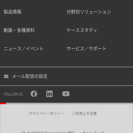
製品情報
分野別ソリューション
ご勤務先
動画・各種資料
ケーススタディ
ニュース／イベント
サービス／サポート
職種
メール配信の設定
所属部署
FOLLOW US
プライバシーポリシー
ご利用上の注意
業界