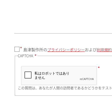
郵便番号（勤務先）
都道府県（勤務先）
島津製作所の
および
プライバシーポリシー
利用規約
CAPTCHA
市（勤務先）
町名・番地（勤務先）
この質問は、あなたが人間の訪問者であるかどうかをテス