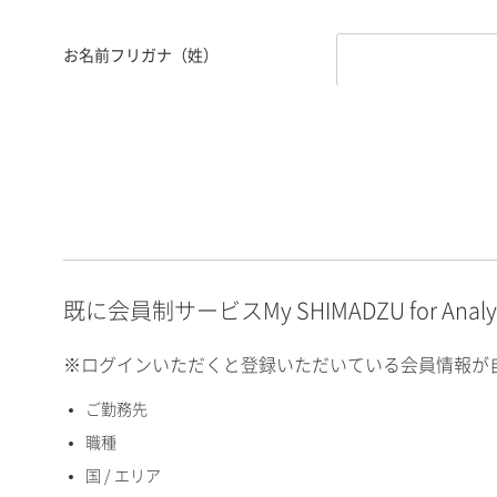
お名前フリガナ（姓）
お名前フリガナ（名）
E-mailアドレス（半角
英数）
既に会員制サービスMy SHIMADZU for An
※ログインいただくと登録いただいている会員情報が
ご勤務先
国 / エリア
職種
国 / エリア