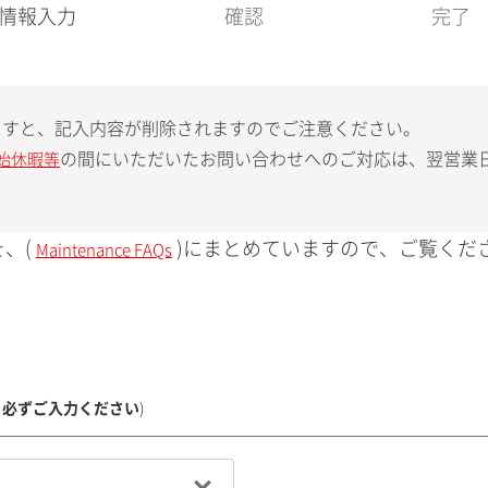
現
情報入力
確認
完了
在
:
ますと、記入内容が削除されますのでご注意ください。
の間にいただいたお問い合わせへのご対応は、翌営業
始休暇等
、(
)にまとめていますので、ご覧くだ
Maintenance FAQs
、必ずご入力ください
)