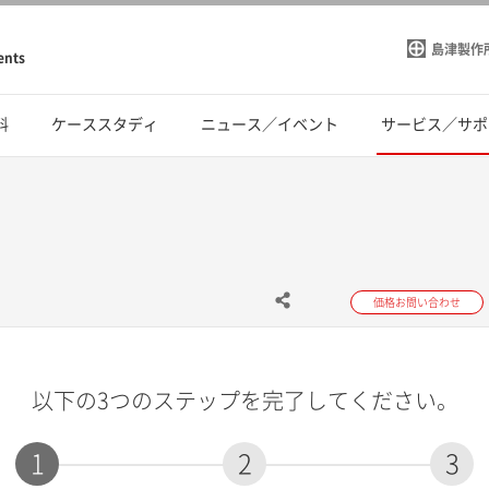
島津製作
ents
料
ケーススタディ
ニュース／イベント
サービス／サポ
価格お問い合わせ
以下の3つのステップを完了してください。
1
2
3