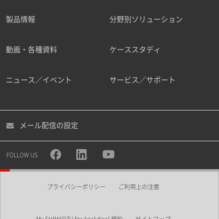
製品情報
分野別ソリューション
ご勤務先
動画・各種資料
ケーススタディ
ニュース／イベント
サービス／サポート
職種
メール配信の設定
所属部署
FOLLOW US
プライバシーポリシー
ご利用上の注意
業界