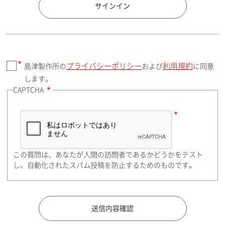
国 / エリア
サインイン
プライバシーポリシー
利用規約
島津製作所の
および
に同意
郵便番号（勤務先）
します。
CAPTCHA
住所検索
この質問は、あなたが人間の訪問者であるかどうかをテスト
都道府県（勤務先）
し、自動化されたスパム投稿を防止するためのものです。