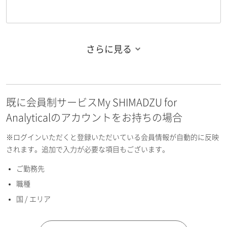
さらに見る
お名前フリガナ（姓）
既に会員制サービスMy SHIMADZU for
お名前フリガナ（名）
Analyticalのアカウントをお持ちの場合
※ログインいただくと登録いただいている会員情報が自動的に反映
されます。追加で入力が必要な項目もございます。
ご勤務先
E-mailアドレス（半角英数）
職種
国 / エリア