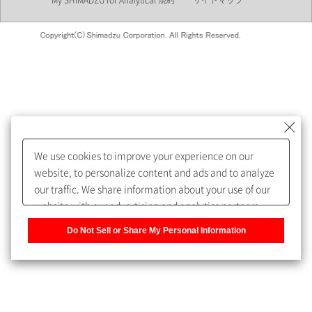
My SHIMADZU for Analytical 規約
サイトマップ
会員制サービスMySHIMADZU
for Analyticalへの登録をおすす
めします。
We use cookies to improve your experience on our
My SHIMADZU for Analyticalへ登録いただくと、技術情報や
website, to personalize content and ads and to analyze
取扱説明書・Webinarなどの閲覧ができます。
our traffic. We share information about your use of our
website with our advertising and analytics partners,
また、個人情報を再入力することなくお問合せができるよ
who may combine it with other information that you
うになります。
Do Not Sell or Share My Personal Information
have provided to them or that they have collected from
your use of their services. You have the right to opt-out
登録された個人情報は、当社のプライバシーポリシーに記
of our sharing information about you with our partners.
載された目的のために使用されることがあります。
Please click [Do Not Sell or Share My Personal
Information] to customize your cookie settings on our