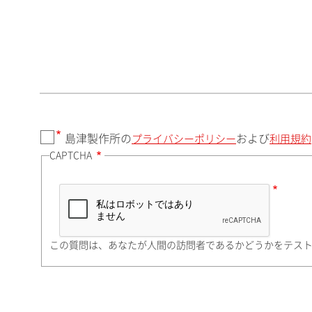
郵便番号（勤務先）
都道府県（勤務先）
島津製作所の
および
プライバシーポリシー
利用規約
CAPTCHA
市（勤務先）
町名・番地（勤務先）
この質問は、あなたが人間の訪問者であるかどうかをテス