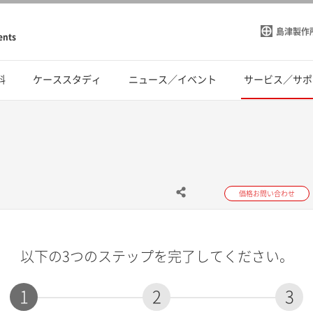
島津製作
ents
料
ケーススタディ
ニュース／イベント
サービス／サポ
価格お問い合わせ
以下の3つのステップを完了してください。
1
2
3