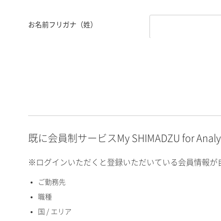
お名前フリガナ（姓）
お名前フリガナ（名）
E-mailアドレス（半角
英数）
既に会員制サービスMy SHIMADZU for An
※ログインいただくと登録いただいている会員情報が
ご勤務先
国 / エリア
職種
国 / エリア