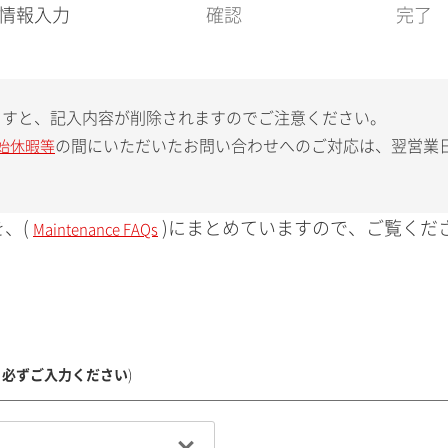
現
情報入力
確認
完了
在
:
ますと、記入内容が削除されますのでご注意ください。
の間にいただいたお問い合わせへのご対応は、翌営業
始休暇等
、(
)にまとめていますので、ご覧くだ
Maintenance FAQs
、必ずご入力ください
)