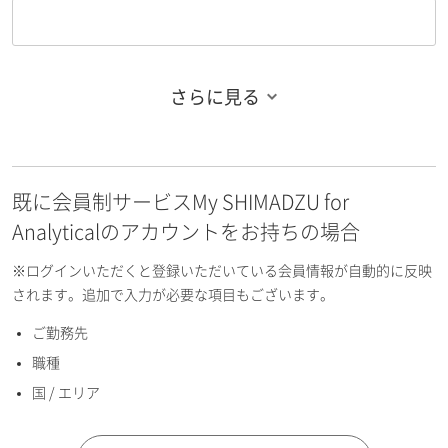
さらに見る
お名前フリガナ（姓）
既に会員制サービスMy SHIMADZU for
お名前フリガナ（名）
Analyticalのアカウントをお持ちの場合
※ログインいただくと登録いただいている会員情報が自動的に反映
されます。追加で入力が必要な項目もございます。
ご勤務先
E-mailアドレス（半角英数）
職種
国 / エリア