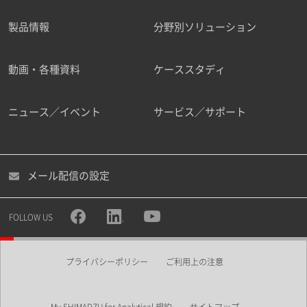
製品情報
分野別ソリューション
ご勤務先
動画・各種資料
ケーススタディ
ニュース／イベント
サービス／サポート
職種
メール配信の設定
所属部署
FOLLOW US
プライバシーポリシー
ご利用上の注意
業界