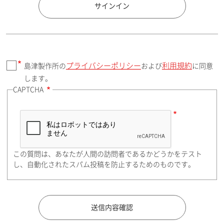
国 / エリア
サインイン
プライバシーポリシー
利用規約
島津製作所の
および
に同意
郵便番号（勤務先）
します。
CAPTCHA
住所検索
この質問は、あなたが人間の訪問者であるかどうかをテスト
都道府県（勤務先）
し、自動化されたスパム投稿を防止するためのものです。