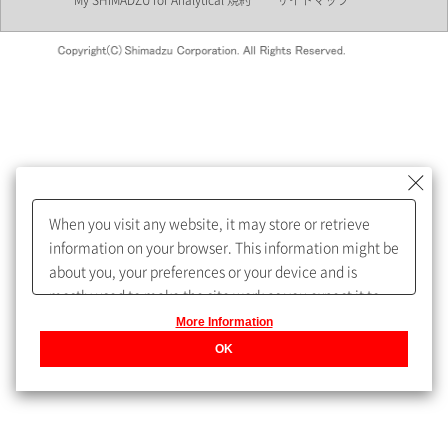
My SHIMADZU for Analytical 規約
サイトマップ
会員制サービスMySHIMADZU
for Analyticalへの登録をおすす
めします。
When you visit any website, it may store or retrieve
My SHIMADZU for Analyticalへ登録いただくと、技術情報や
information on your browser. This information might be
取扱説明書・Webinarなどの閲覧ができます。
about you, your preferences or your device and is
mostly used to make the site work as you expect it to.
また、個人情報を再入力することなくお問合せができるよ
The information does not usually directly identify you,
More Information
うになります。
but it can give you a more personalized web
OK
experience.
Privacy Policy
登録された個人情報は、当社のプライバシーポリシーに記
載された目的のために使用されることがあります。