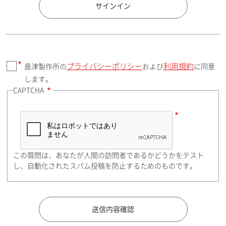
国 / エリア
サインイン
プライバシーポリシー
利用規約
島津製作所の
および
に同意
郵便番号（勤務先）
します。
CAPTCHA
住所検索
この質問は、あなたが人間の訪問者であるかどうかをテスト
都道府県（勤務先）
し、自動化されたスパム投稿を防止するためのものです。