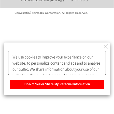
My SHIMADZU for Analytical 規約
サイトマップ
会員制サービスMySHIMADZU
for Analyticalへの登録をおすす
めします。
We use cookies to improve your experience on our
My SHIMADZU for Analyticalへ登録いただくと、技術情報や
website, to personalize content and ads and to analyze
取扱説明書・Webinarなどの閲覧ができます。
our traffic. We share information about your use of our
website with our advertising and analytics partners,
また、個人情報を再入力することなくお問合せができるよ
who may combine it with other information that you
うになります。
Do Not Sell or Share My Personal Information
have provided to them or that they have collected from
your use of their services. You have the right to opt-out
登録された個人情報は、当社のプライバシーポリシーに記
of our sharing information about you with our partners.
載された目的のために使用されることがあります。
Please click [Do Not Sell or Share My Personal
Information] to customize your cookie settings on our