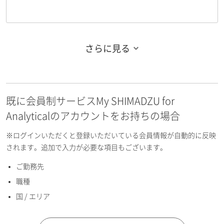
さらに見る
お名前フリガナ（姓）
既に会員制サービスMy SHIMADZU for
お名前フリガナ（名）
Analyticalのアカウントをお持ちの場合
※ログインいただくと登録いただいている会員情報が自動的に反映
されます。追加で入力が必要な項目もございます。
ご勤務先
E-mailアドレス（半角英数）
職種
国 / エリア