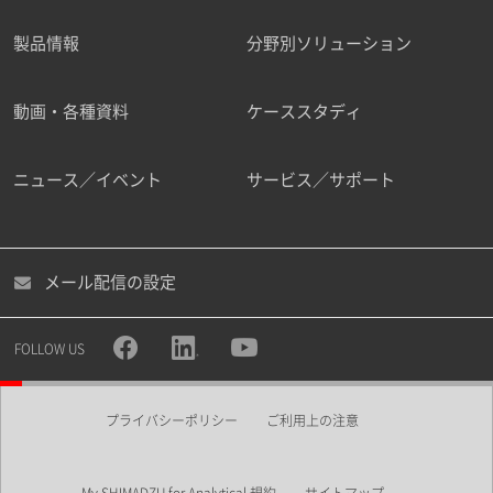
製品情報
分野別ソリューション
ご勤務先
動画・各種資料
ケーススタディ
ニュース／イベント
サービス／サポート
職種
メール配信の設定
所属部署
FOLLOW US
プライバシーポリシー
ご利用上の注意
業界