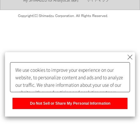
My SHIMADZU for Analytical 規約
サイトマップ
会員制サービスMySHIMADZU
for Analyticalへの登録をおすす
めします。
We use cookies to improve your experience on our
My SHIMADZU for Analyticalへ登録いただくと、技術情報や
website, to personalize content and ads and to analyze
取扱説明書・Webinarなどの閲覧ができます。
our traffic. We share information about your use of our
website with our advertising and analytics partners,
また、個人情報を再入力することなくお問合せができるよ
who may combine it with other information that you
うになります。
Do Not Sell or Share My Personal Information
have provided to them or that they have collected from
your use of their services. You have the right to opt-out
登録された個人情報は、当社のプライバシーポリシーに記
of our sharing information about you with our partners.
載された目的のために使用されることがあります。
Please click [Do Not Sell or Share My Personal
Information] to customize your cookie settings on our