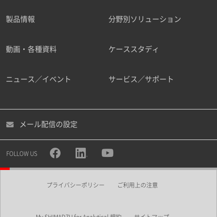
製品情報
分野別ソリューション
ご勤務先
動画・各種資料
ケーススタディ
ニュース／イベント
サービス／サポート
職種
メール配信の設定
所属部署
FOLLOW US
プライバシーポリシー
ご利用上の注意
業界