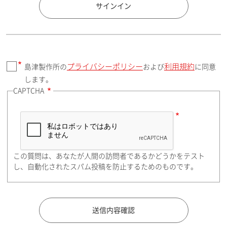
国 / エリア
サインイン
プライバシーポリシー
利用規約
島津製作所の
および
に同意
郵便番号（勤務先）
します。
CAPTCHA
住所検索
この質問は、あなたが人間の訪問者であるかどうかをテスト
都道府県（勤務先）
し、自動化されたスパム投稿を防止するためのものです。