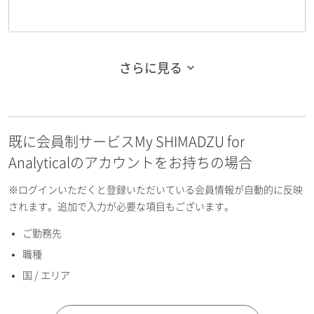
さらに見る
お名前フリガナ（姓）
既に会員制サービスMy SHIMADZU for
お名前フリガナ（名）
Analyticalのアカウントをお持ちの場合
※ログインいただくと登録いただいている会員情報が自動的に反映
されます。追加で入力が必要な項目もございます。
ご勤務先
E-mailアドレス（半角英数）
職種
国 / エリア