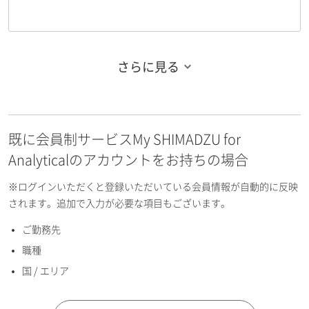
さらに見る
お名前フリガナ（姓）
既に会員制サービスMy SHIMADZU for
お名前フリガナ（名）
Analyticalのアカウントをお持ちの場合
※ログインいただくと登録いただいている会員情報が自動的に反映
されます。追加で入力が必要な項目もございます。
ご勤務先
E-mailアドレス（半角英数）
職種
国 / エリア