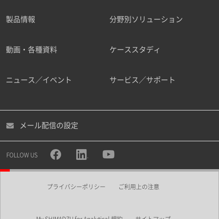
製品情報
分野別ソリューション
ご勤務先
動画・各種資料
ケーススタディ
ニュース／イベント
サービス／サポート
職種
メール配信の設定
所属部署
FOLLOW US
プライバシーポリシー
ご利用上の注意
業界