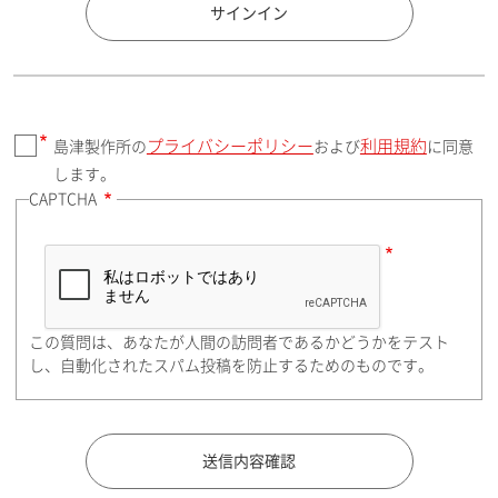
国 / エリア
サインイン
プライバシーポリシー
利用規約
島津製作所の
および
に同意
郵便番号（勤務先）
します。
CAPTCHA
住所検索
この質問は、あなたが人間の訪問者であるかどうかをテスト
都道府県（勤務先）
し、自動化されたスパム投稿を防止するためのものです。