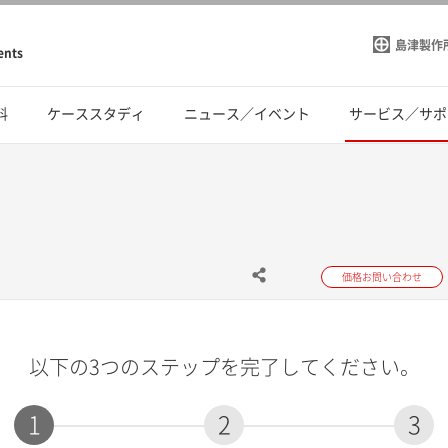
島津製作
ents
料
ケーススタディ
ニュース／イベント
サービス／サポ
価格お問い合わせ
以下の3つのステップを完了してください。
1
2
3