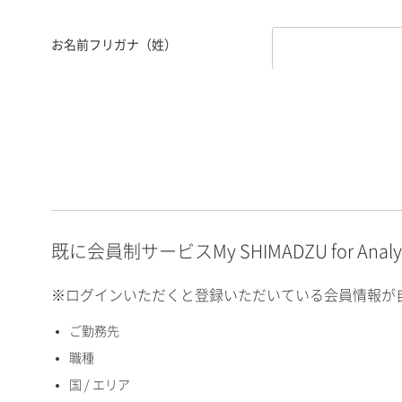
お名前フリガナ（姓）
お名前フリガナ（名）
E-mailアドレス（半角
英数）
既に会員制サービスMy SHIMADZU for An
※ログインいただくと登録いただいている会員情報が
ご勤務先
国 / エリア
職種
国 / エリア