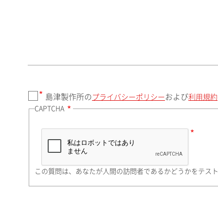
郵便番号（勤務先）
都道府県（勤務先）
島津製作所の
および
プライバシーポリシー
利用規約
CAPTCHA
市（勤務先）
町名・番地（勤務先）
この質問は、あなたが人間の訪問者であるかどうかをテス