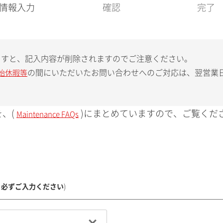
現
情報入力
確認
完了
在
:
ますと、記入内容が削除されますのでご注意ください。
の間にいただいたお問い合わせへのご対応は、翌営業
始休暇等
、(
)にまとめていますので、ご覧くだ
Maintenance FAQs
、必ずご入力ください
)