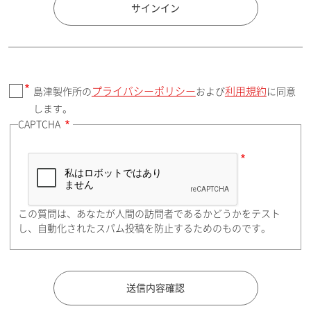
国 / エリア
サインイン
プライバシーポリシー
利用規約
島津製作所の
および
に同意
郵便番号（勤務先）
します。
CAPTCHA
住所検索
この質問は、あなたが人間の訪問者であるかどうかをテスト
都道府県（勤務先）
し、自動化されたスパム投稿を防止するためのものです。