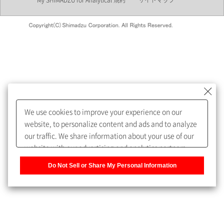
My SHIMADZU for Analytical 規約
サイトマップ
会員制サービスMySHIMADZU
for Analyticalへの登録をおすす
めします。
We use cookies to improve your experience on our
My SHIMADZU for Analyticalへ登録いただくと、技術情報や
website, to personalize content and ads and to analyze
取扱説明書・Webinarなどの閲覧ができます。
our traffic. We share information about your use of our
website with our advertising and analytics partners,
また、個人情報を再入力することなくお問合せができるよ
who may combine it with other information that you
うになります。
Do Not Sell or Share My Personal Information
have provided to them or that they have collected from
your use of their services. You have the right to opt-out
登録された個人情報は、当社のプライバシーポリシーに記
of our sharing information about you with our partners.
載された目的のために使用されることがあります。
Please click [Do Not Sell or Share My Personal
Information] to customize your cookie settings on our