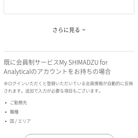
さらに見る
お名前フリガナ（姓）
既に会員制サービスMy SHIMADZU for
お名前フリガナ（名）
Analyticalのアカウントをお持ちの場合
※ログインいただくと登録いただいている会員情報が自動的に反映
されます。追加で入力が必要な項目もございます。
ご勤務先
E-mailアドレス（半角英数）
職種
国 / エリア