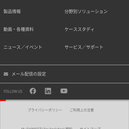
製品情報
分野別ソリューション
ご勤務先
動画・各種資料
ケーススタディ
ニュース／イベント
サービス／サポート
職種
メール配信の設定
所属部署
FOLLOW US
プライバシーポリシー
ご利用上の注意
業界