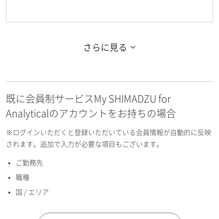
さらに見る
お名前フリガナ（姓）
既に会員制サービスMy SHIMADZU for
お名前フリガナ（名）
Analyticalのアカウントをお持ちの場合
※ログインいただくと登録いただいている会員情報が自動的に反映
されます。追加で入力が必要な項目もございます。
ご勤務先
E-mailアドレス（半角英数）
職種
国 / エリア