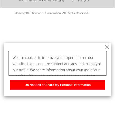
My SHIMADZU for Analytical 規約
サイトマップ
会員制サービスMySHIMADZU
for Analyticalへの登録をおすす
めします。
We use cookies to improve your experience on our
My SHIMADZU for Analyticalへ登録いただくと、技術情報や
website, to personalize content and ads and to analyze
取扱説明書・Webinarなどの閲覧ができます。
our traffic. We share information about your use of our
website with our advertising and analytics partners,
また、個人情報を再入力することなくお問合せができるよ
who may combine it with other information that you
うになります。
Do Not Sell or Share My Personal Information
have provided to them or that they have collected from
your use of their services. You have the right to opt-out
登録された個人情報は、当社のプライバシーポリシーに記
of our sharing information about you with our partners.
載された目的のために使用されることがあります。
Please click [Do Not Sell or Share My Personal
Information] to customize your cookie settings on our