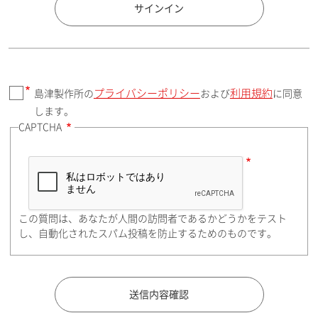
国 / エリア
サインイン
プライバシーポリシー
利用規約
島津製作所の
および
に同意
郵便番号（勤務先）
します。
CAPTCHA
住所検索
この質問は、あなたが人間の訪問者であるかどうかをテスト
都道府県（勤務先）
し、自動化されたスパム投稿を防止するためのものです。