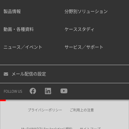
製品情報
分野別ソリューション
ご勤務先
動画・各種資料
ケーススタディ
ニュース／イベント
サービス／サポート
職種
メール配信の設定
所属部署
FOLLOW US
プライバシーポリシー
ご利用上の注意
業界