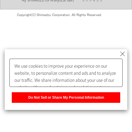
My SHIMADZU for Analytical 規約
サイトマップ
会員制サービスMySHIMADZU
for Analyticalへの登録をおすす
めします。
We use cookies to improve your experience on our
My SHIMADZU for Analyticalへ登録いただくと、技術情報や
website, to personalize content and ads and to analyze
取扱説明書・Webinarなどの閲覧ができます。
our traffic. We share information about your use of our
website with our advertising and analytics partners,
また、個人情報を再入力することなくお問合せができるよ
who may combine it with other information that you
うになります。
Do Not Sell or Share My Personal Information
have provided to them or that they have collected from
your use of their services. You have the right to opt-out
登録された個人情報は、当社のプライバシーポリシーに記
of our sharing information about you with our partners.
載された目的のために使用されることがあります。
Please click [Do Not Sell or Share My Personal
Information] to customize your cookie settings on our