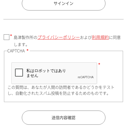
国 / エリア
サインイン
プライバシーポリシー
利用規約
島津製作所の
および
に同意
郵便番号（勤務先）
します。
CAPTCHA
住所検索
この質問は、あなたが人間の訪問者であるかどうかをテスト
都道府県（勤務先）
し、自動化されたスパム投稿を防止するためのものです。