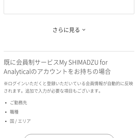
さらに見る
お名前フリガナ（姓）
既に会員制サービスMy SHIMADZU for
お名前フリガナ（名）
Analyticalのアカウントをお持ちの場合
※ログインいただくと登録いただいている会員情報が自動的に反映
されます。追加で入力が必要な項目もございます。
ご勤務先
E-mailアドレス（半角英数）
職種
国 / エリア