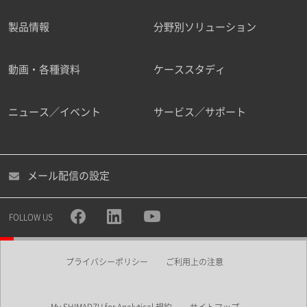
製品情報
分野別ソリューション
ご勤務先
動画・各種資料
ケーススタディ
ニュース／イベント
サービス／サポート
職種
メール配信の設定
所属部署
FOLLOW US
プライバシーポリシー
ご利用上の注意
業界