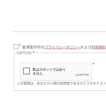
郵便番号（勤務先）
都道府県（勤務先）
島津製作所の
および
プライバシーポリシー
利用規約
CAPTCHA
市（勤務先）
町名・番地（勤務先）
この質問は、あなたが人間の訪問者であるかどうかをテス