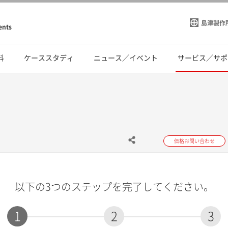
島津製作
ents
料
ケーススタディ
ニュース／イベント
サービス／サポ
価格お問い合わせ
以下の3つのステップを完了してください。
1
2
3