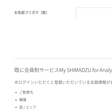
お名前フリガナ（姓）
お名前フリガナ（名）
E-mailアドレス（半角
英数）
既に会員制サービスMy SHIMADZU for An
※ログインいただくと登録いただいている会員情報が
ご勤務先
国 / エリア
職種
国 / エリア