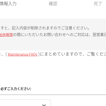
現
情報入力
確認
完了
在
:
ますと、記入内容が削除されますのでご注意ください。
の間にいただいたお問い合わせへのご対応は、翌営業
始休暇等
、(
)にまとめていますので、ご覧くだ
Maintenance FAQs
、必ずご入力ください
)