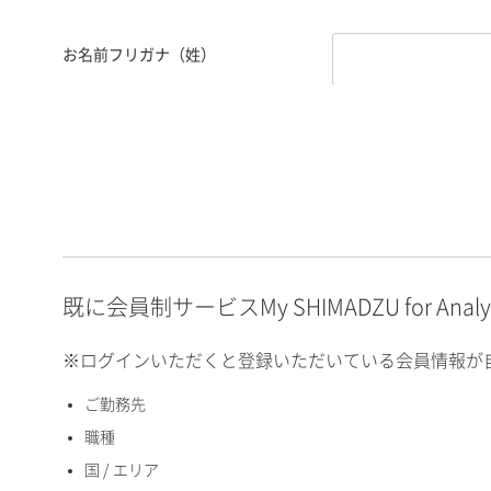
お名前フリガナ（姓）
お名前フリガナ（名）
E-mailアドレス（半角
英数）
既に会員制サービスMy SHIMADZU for An
※ログインいただくと登録いただいている会員情報が
ご勤務先
国 / エリア
職種
国 / エリア