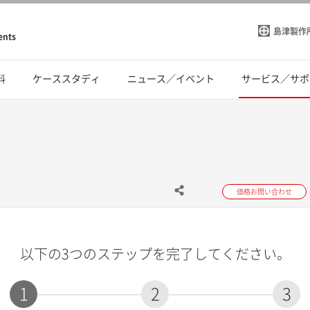
島津製作
ents
料
ケーススタディ
ニュース／イベント
サービス／サポ
価格お問い合わせ
以下の3つのステップを完了してください。
1
2
3