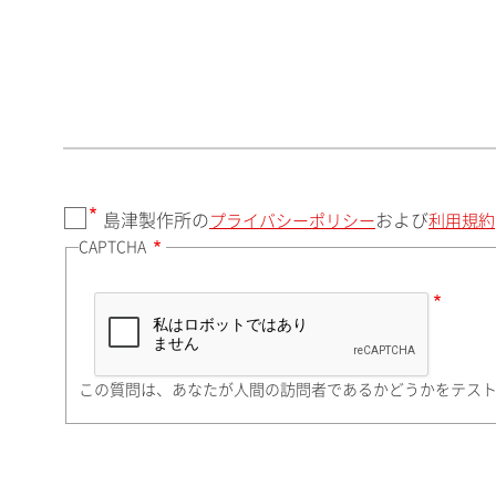
郵便番号（勤務先）
都道府県（勤務先）
島津製作所の
および
プライバシーポリシー
利用規約
CAPTCHA
市（勤務先）
町名・番地（勤務先）
この質問は、あなたが人間の訪問者であるかどうかをテス