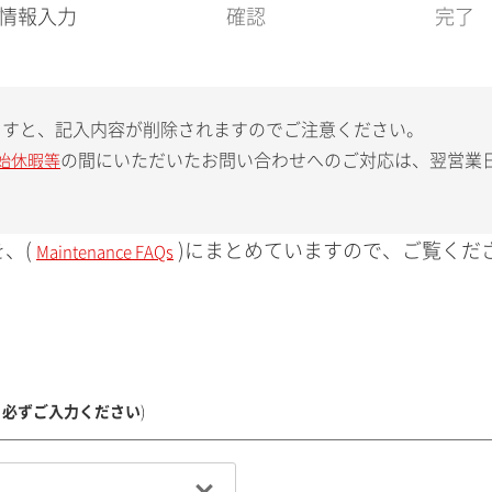
現
情報入力
確認
完了
在
:
ますと、記入内容が削除されますのでご注意ください。
の間にいただいたお問い合わせへのご対応は、翌営業
始休暇等
、(
)にまとめていますので、ご覧くだ
Maintenance FAQs
、必ずご入力ください
)