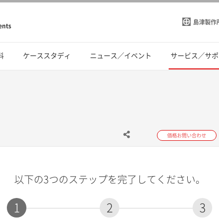
島津製作
ents
料
ケーススタディ
ニュース／イベント
サービス／サポ
価格お問い合わせ
以下の3つのステップを完了してください。
1
2
3