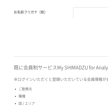
お名前フリガナ（姓）
お名前フリガナ（名）
E-mailアドレス（半角
英数）
既に会員制サービスMy SHIMADZU for An
※ログインいただくと登録いただいている会員情報が
ご勤務先
国 / エリア
職種
国 / エリア