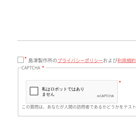
郵便番号（勤務先）
都道府県（勤務先）
島津製作所の
および
プライバシーポリシー
利用規約
CAPTCHA
市（勤務先）
町名・番地（勤務先）
この質問は、あなたが人間の訪問者であるかどうかをテス