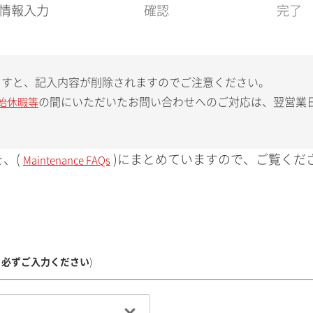
現
情報入力
確認
完了
在
:
ますと、記入内容が削除されますのでご注意ください。
の間にいただいたお問い合わせへのご対応は、翌営業
始休暇等
、(
)にまとめていますので、ご覧くだ
Maintenance FAQs
、必ずご入力ください
)