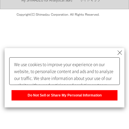
My SHIMADZU for Analytical 規約
サイトマップ
会員制サービスMySHIMADZU
for Analyticalへの登録をおすす
めします。
We use cookies to improve your experience on our
My SHIMADZU for Analyticalへ登録いただくと、技術情報や
website, to personalize content and ads and to analyze
取扱説明書・Webinarなどの閲覧ができます。
our traffic. We share information about your use of our
website with our advertising and analytics partners,
また、個人情報を再入力することなくお問合せができるよ
who may combine it with other information that you
うになります。
Do Not Sell or Share My Personal Information
have provided to them or that they have collected from
your use of their services. You have the right to opt-out
登録された個人情報は、当社のプライバシーポリシーに記
of our sharing information about you with our partners.
載された目的のために使用されることがあります。
Please click [Do Not Sell or Share My Personal
Information] to customize your cookie settings on our