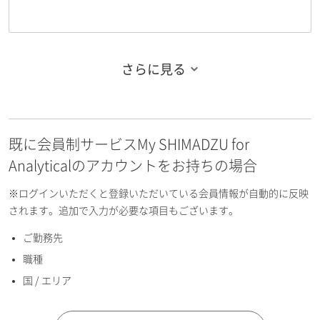
さらに見る
お名前フリガナ（姓）
既に会員制サービスMy SHIMADZU for
お名前フリガナ（名）
Analyticalのアカウントをお持ちの場合
※ログインいただくと登録いただいている会員情報が自動的に反映
されます。追加で入力が必要な項目もございます。
ご勤務先
E-mailアドレス（半角英数）
職種
国 / エリア