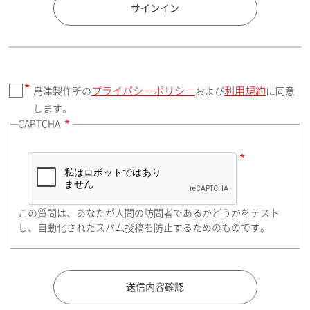
国 / エリア
サインイン
プライバシーポリシー
利用規約
島津製作所の
および
に同意
郵便番号（勤務先）
します。
CAPTCHA
住所検索
この質問は、あなたが人間の訪問者であるかどうかをテスト
都道府県（勤務先）
し、自動化されたスパム投稿を防止するためのものです。