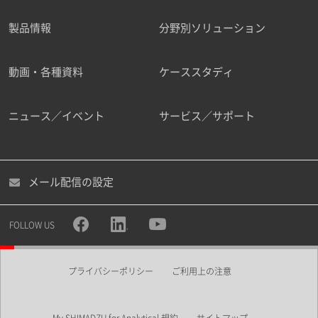
製品情報
分野別ソリューション
ご勤務先
動画・各種資料
ケーススタディ
ニュース／イベント
サービス／サポート
職種
メール配信の設定
所属部署
FOLLOW US
プライバシーポリシー
ご利用上の注意
業界