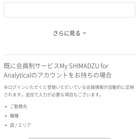
さらに見る
お名前フリガナ（姓）
既に会員制サービスMy SHIMADZU for
お名前フリガナ（名）
Analyticalのアカウントをお持ちの場合
※ログインいただくと登録いただいている会員情報が自動的に反映
されます。追加で入力が必要な項目もございます。
ご勤務先
E-mailアドレス（半角英数）
職種
国 / エリア