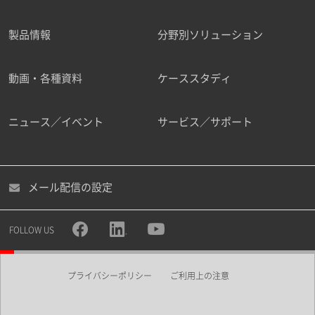
製品情報
分野別ソリューション
ご勤務先
動画・各種資料
ケーススタディ
ニュース／イベント
サービス／サポート
職種
メール配信の設定
所属部署
FOLLOW US
プライバシーポリシー
ご利用上の注意
業界