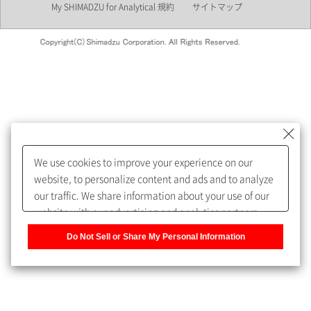
My SHIMADZU for Analytical 規約
サイトマップ
会員制サービスMySHIMADZU
for Analyticalへの登録をおすす
めします。
We use cookies to improve your experience on our
My SHIMADZU for Analyticalへ登録いただくと、技術情報や
website, to personalize content and ads and to analyze
取扱説明書・Webinarなどの閲覧ができます。
our traffic. We share information about your use of our
website with our advertising and analytics partners,
また、個人情報を再入力することなくお問合せができるよ
who may combine it with other information that you
うになります。
Do Not Sell or Share My Personal Information
have provided to them or that they have collected from
your use of their services. You have the right to opt-out
登録された個人情報は、当社のプライバシーポリシーに記
of our sharing information about you with our partners.
載された目的のために使用されることがあります。
Please click [Do Not Sell or Share My Personal