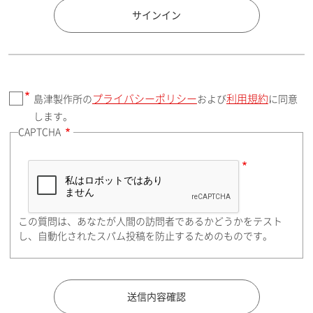
国 / エリア
サインイン
プライバシーポリシー
利用規約
島津製作所の
および
に同意
郵便番号（勤務先）
します。
CAPTCHA
住所検索
この質問は、あなたが人間の訪問者であるかどうかをテスト
都道府県（勤務先）
し、自動化されたスパム投稿を防止するためのものです。