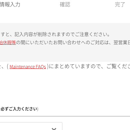
現
情報入力
確認
完了
在
:
ますと、記入内容が削除されますのでご注意ください。
の間にいただいたお問い合わせへのご対応は、翌営業
始休暇等
、(
)にまとめていますので、ご覧くだ
Maintenance FAQs
、必ずご入力ください
)