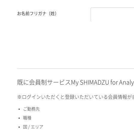
お名前フリガナ（姓）
お名前フリガナ（名）
E-mailアドレス（半角
英数）
既に会員制サービスMy SHIMADZU for An
※ログインいただくと登録いただいている会員情報が
ご勤務先
国 / エリア
職種
国 / エリア