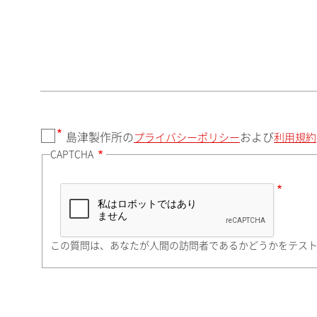
郵便番号（勤務先）
都道府県（勤務先）
島津製作所の
および
プライバシーポリシー
利用規約
CAPTCHA
市（勤務先）
町名・番地（勤務先）
この質問は、あなたが人間の訪問者であるかどうかをテス