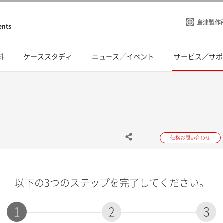
島津製作
ents
料
ケーススタディ
ニュース／イベント
サービス／サポ
価格お問い合わせ
以下の3つのステップを完了してください。
1
2
3