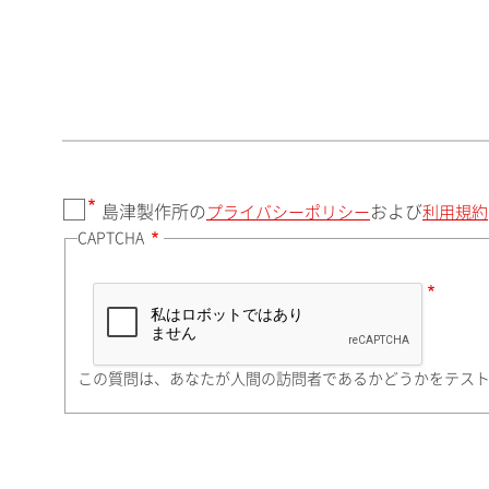
郵便番号（勤務先）
都道府県（勤務先）
島津製作所の
および
プライバシーポリシー
利用規約
CAPTCHA
市（勤務先）
町名・番地（勤務先）
この質問は、あなたが人間の訪問者であるかどうかをテス