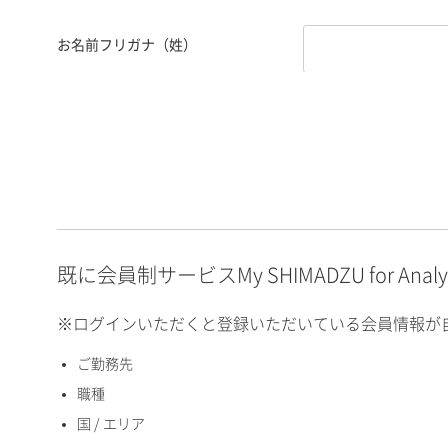
お名前フリガナ（姓）
お名前フリガナ（名）
E-mailアドレス（半角
英数）
既に会員制サービスMy SHIMADZU for An
※ログインいただくと登録いただいている会員情報が
ご勤務先
国 / エリア
職種
国 / エリア