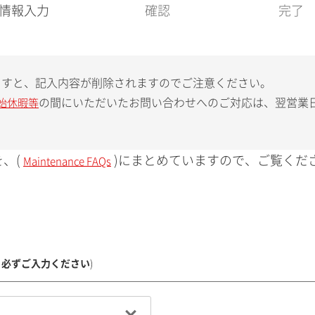
現
情報入力
確認
完了
在
:
ますと、記入内容が削除されますのでご注意ください。
の間にいただいたお問い合わせへのご対応は、翌営業
始休暇等
、(
)にまとめていますので、ご覧くだ
Maintenance FAQs
、必ずご入力ください
)