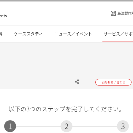
島津製作
ents
料
ケーススタディ
ニュース／イベント
サービス／サポ
価格お問い合わせ
以下の3つのステップを完了してください。
1
2
3