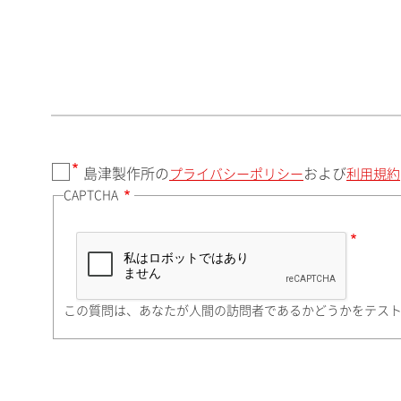
郵便番号（勤務先）
都道府県（勤務先）
島津製作所の
および
プライバシーポリシー
利用規約
CAPTCHA
市（勤務先）
町名・番地（勤務先）
この質問は、あなたが人間の訪問者であるかどうかをテス