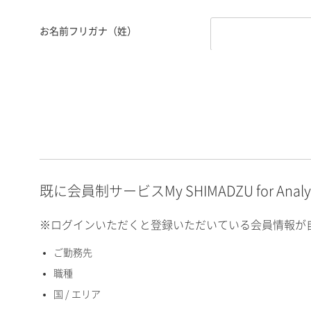
お名前フリガナ（姓）
お名前フリガナ（名）
E-mailアドレス（半角
英数）
既に会員制サービスMy SHIMADZU for An
※ログインいただくと登録いただいている会員情報が
ご勤務先
国 / エリア
職種
国 / エリア