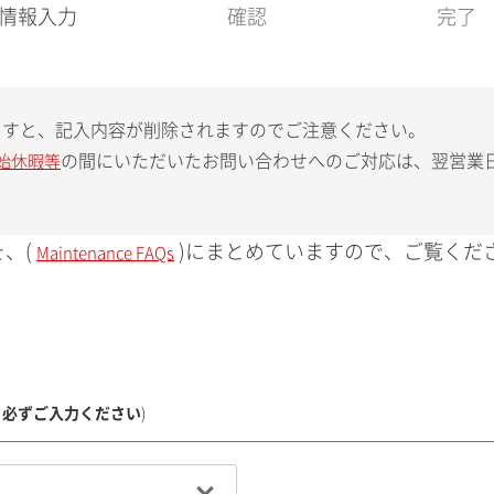
現
情報入力
確認
完了
在
:
ますと、記入内容が削除されますのでご注意ください。
の間にいただいたお問い合わせへのご対応は、翌営業
始休暇等
、(
)にまとめていますので、ご覧くだ
Maintenance FAQs
、必ずご入力ください
)