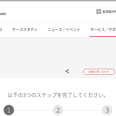
島津製作
ents
料
ケーススタディ
ニュース／イベント
サービス／サポ
価格お問い合わせ
以下の3つのステップを完了してください。
1
2
3