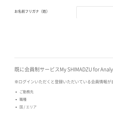
お名前フリガナ（姓）
お名前フリガナ（名）
E-mailアドレス（半角
英数）
既に会員制サービスMy SHIMADZU for An
※ログインいただくと登録いただいている会員情報が
ご勤務先
国 / エリア
職種
国 / エリア