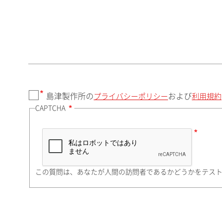
郵便番号（勤務先）
都道府県（勤務先）
島津製作所の
および
プライバシーポリシー
利用規約
CAPTCHA
市（勤務先）
町名・番地（勤務先）
この質問は、あなたが人間の訪問者であるかどうかをテス