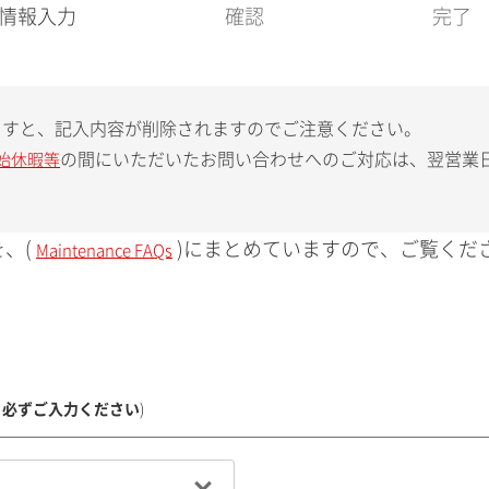
現
情報入力
確認
完了
在
:
ますと、記入内容が削除されますのでご注意ください。
の間にいただいたお問い合わせへのご対応は、翌営業
始休暇等
、(
)にまとめていますので、ご覧くだ
Maintenance FAQs
、必ずご入力ください
)