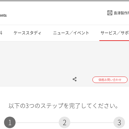
島津製作
ents
料
ケーススタディ
ニュース／イベント
サービス／サポ
価格お問い合わせ
以下の3つのステップを完了してください。
1
2
3