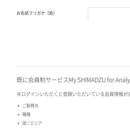
お名前フリガナ（姓）
お名前フリガナ（名）
E-mailアドレス（半角
英数）
既に会員制サービスMy SHIMADZU for An
※ログインいただくと登録いただいている会員情報が
ご勤務先
国 / エリア
職種
国 / エリア