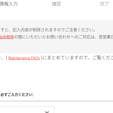
現
情報入力
確認
完了
在
:
ますと、記入内容が削除されますのでご注意ください。
の間にいただいたお問い合わせへのご対応は、翌営業
始休暇等
、(
)にまとめていますので、ご覧くだ
Maintenance FAQs
、必ずご入力ください
)