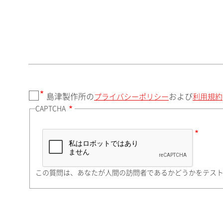
郵便番号（勤務先）
都道府県（勤務先）
島津製作所の
および
プライバシーポリシー
利用規約
CAPTCHA
市（勤務先）
町名・番地（勤務先）
この質問は、あなたが人間の訪問者であるかどうかをテス