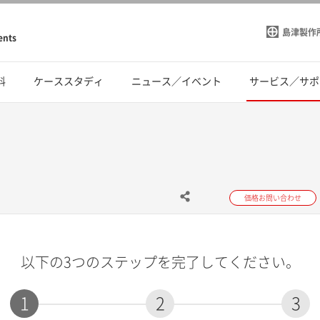
島津製作
ents
料
ケーススタディ
ニュース／イベント
サービス／サポ
価格お問い合わせ
以下の3つのステップを完了してください。
1
2
3