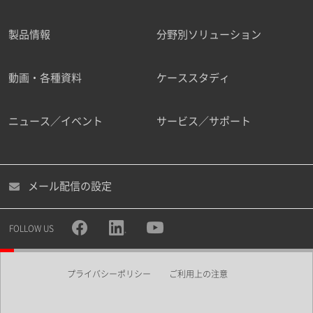
製品情報
分野別ソリューション
ご勤務先
動画・各種資料
ケーススタディ
ニュース／イベント
サービス／サポート
職種
メール配信の設定
所属部署
FOLLOW US
プライバシーポリシー
ご利用上の注意
業界