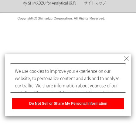
My SHIMADZU for Analytical 規約
サイトマップ
会員制サービスMySHIMADZU
for Analyticalへの登録をおすす
めします。
We use cookies to improve your experience on our
My SHIMADZU for Analyticalへ登録いただくと、技術情報や
website, to personalize content and ads and to analyze
取扱説明書・Webinarなどの閲覧ができます。
our traffic. We share information about your use of our
website with our advertising and analytics partners,
また、個人情報を再入力することなくお問合せができるよ
who may combine it with other information that you
うになります。
Do Not Sell or Share My Personal Information
have provided to them or that they have collected from
your use of their services. You have the right to opt-out
登録された個人情報は、当社のプライバシーポリシーに記
of our sharing information about you with our partners.
載された目的のために使用されることがあります。
Please click [Do Not Sell or Share My Personal