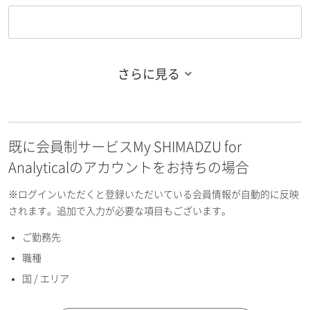
さらに見る
お名前フリガナ（姓）
既に会員制サービスMy SHIMADZU for
お名前フリガナ（名）
Analyticalのアカウントをお持ちの場合
※ログインいただくと登録いただいている会員情報が自動的に反映
されます。追加で入力が必要な項目もございます。
ご勤務先
E-mailアドレス（半角英数）
職種
国 / エリア