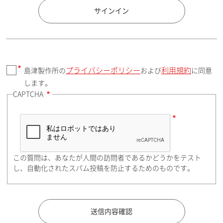
国 / エリア
サインイン
プライバシーポリシー
利用規約
島津製作所の
および
に同意
郵便番号（勤務先）
します。
CAPTCHA
住所検索
この質問は、あなたが人間の訪問者であるかどうかをテスト
都道府県（勤務先）
し、自動化されたスパム投稿を防止するためのものです。