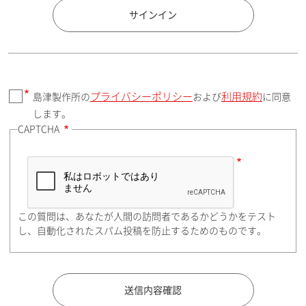
国 / エリア
サインイン
プライバシーポリシー
利用規約
島津製作所の
および
に同意
郵便番号（勤務先）
します。
CAPTCHA
住所検索
この質問は、あなたが人間の訪問者であるかどうかをテスト
都道府県（勤務先）
し、自動化されたスパム投稿を防止するためのものです。