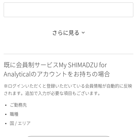
さらに見る
お名前フリガナ（姓）
既に会員制サービスMy SHIMADZU for
お名前フリガナ（名）
Analyticalのアカウントをお持ちの場合
※ログインいただくと登録いただいている会員情報が自動的に反映
されます。追加で入力が必要な項目もございます。
ご勤務先
E-mailアドレス（半角英数）
職種
国 / エリア