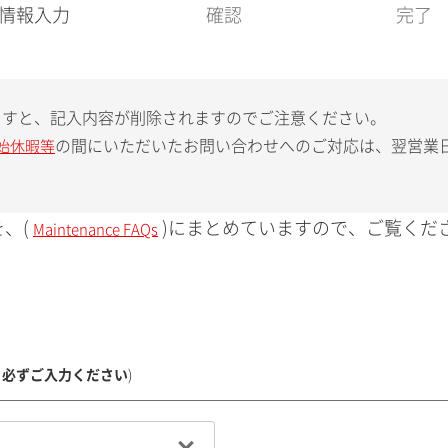
現
情報入力
確認
完了
在
:
ますと、記入内容が削除されますのでご注意ください。
の間にいただいたお問い合わせへのご対応は、翌営業
始休暇等
、(
)にまとめていますので、ご覧くだ
Maintenance FAQs
、必ずご入力ください
)