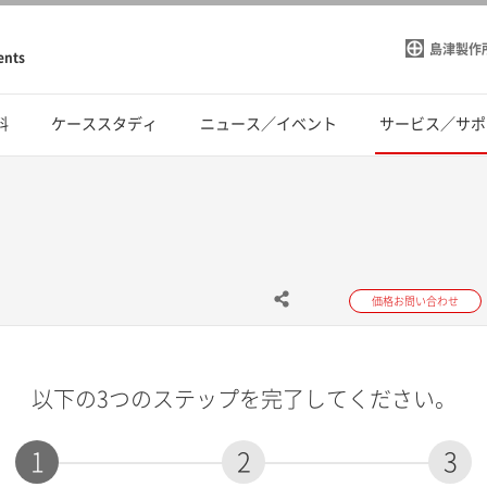
島津製作
ents
料
ケーススタディ
ニュース／イベント
サービス／サポ
価格お問い合わせ
以下の3つのステップを完了してください。
1
2
3