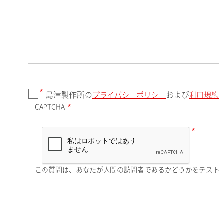
郵便番号（勤務先）
都道府県（勤務先）
島津製作所の
および
プライバシーポリシー
利用規約
CAPTCHA
市（勤務先）
町名・番地（勤務先）
この質問は、あなたが人間の訪問者であるかどうかをテス