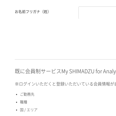
お名前フリガナ（姓）
お名前フリガナ（名）
E-mailアドレス（半角
英数）
既に会員制サービスMy SHIMADZU for An
※ログインいただくと登録いただいている会員情報が
ご勤務先
国 / エリア
職種
国 / エリア